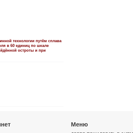
ринной технологии путём сплава
еля в 60 единиц по шкале
ойдённой остроты и при
инет
Меню