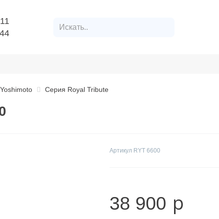
11
844
овикам
Как заказать
Оплата, доставка
Адрес пунк
Yoshimoto
Серия Royal Tribute
0
Артикул
RYT 6600
p
38 900