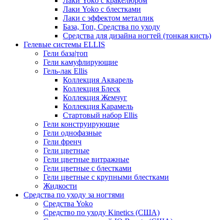
Лаки Yoko с кракелюром
Лаки Yoko с блестками
Лаки с эффектом металлик
База, Топ, Средства по уходу
Средства для дизайна ногтей (тонкая кисть)
Гелевые системы ELLIS
Гели база|топ
Гели камуфлирующие
Гель-лак Ellis
Коллекция Акварель
Коллекция Блеск
Коллекция Жемчуг
Коллекция Карамель
Стартовый набор Ellis
Гели конструирующие
Гели однофазные
Гели френч
Гели цветные
Гели цветные витражные
Гели цветные с блестками
Гели цветные с крупными блестками
Жидкости
Средства по уходу за ногтями
Средства Yoko
Средство по уходу Kinetics (США)