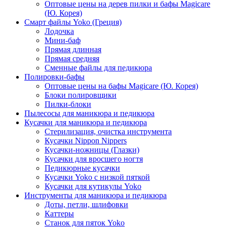
Оптовые цены на дерев пилки и бафы Magicare
(Ю. Корея)
Смарт файлы Yoko (Греция)
Лодочка
Мини-баф
Прямая длинная
Прямая средняя
Сменные файлы для педикюра
Полировки-бафы
Оптовые цены на бафы Magicare (Ю. Корея)
Блоки полировщики
Пилки-блоки
Пылесосы для маникюра и педикюра
Кусачки для маникюра и педикюра
Стерилизация, очистка инструмента
Кусачки Nippon Nippers
Кусачки-ножницы (Глазки)
Кусачки для вросшего ногтя
Педикюрные кусачки
Кусачки Yoko с низкой пяткой
Кусачки для кутикулы Yoko
Инструменты для маникюра и педикюра
Доты, петли, шлифовки
Каттеры
Станок для пяток Yoko