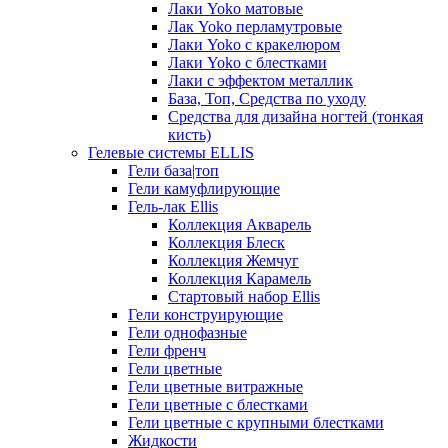
Лаки Yoko матовые
Лак Yoko перламутровые
Лаки Yoko с кракелюром
Лаки Yoko с блестками
Лаки с эффектом металлик
База, Топ, Средства по уходу
Средства для дизайна ногтей (тонкая
кисть)
Гелевые системы ELLIS
Гели база|топ
Гели камуфлирующие
Гель-лак Ellis
Коллекция Акварель
Коллекция Блеск
Коллекция Жемчуг
Коллекция Карамель
Стартовый набор Ellis
Гели конструирующие
Гели однофазные
Гели френч
Гели цветные
Гели цветные витражные
Гели цветные с блестками
Гели цветные с крупными блестками
Жидкости