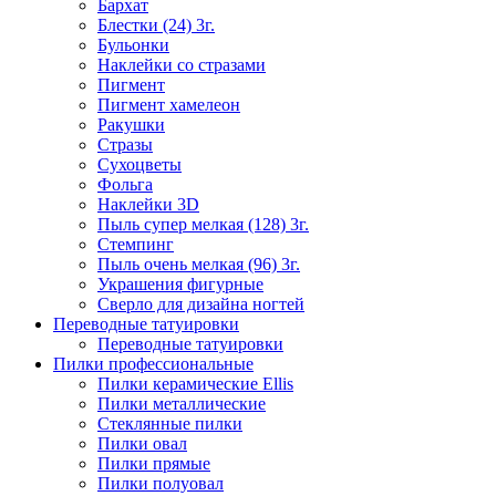
Бархат
Блестки (24) 3г.
Бульонки
Наклейки со стразами
Пигмент
Пигмент хамелеон
Ракушки
Стразы
Сухоцветы
Фольга
Наклейки 3D
Пыль супер мелкая (128) 3г.
Стемпинг
Пыль очень мелкая (96) 3г.
Украшения фигурные
Сверло для дизайна ногтей
Переводные татуировки
Переводные татуировки
Пилки профессиональные
Пилки керамические Ellis
Пилки металлические
Стеклянные пилки
Пилки овал
Пилки прямые
Пилки полуовал