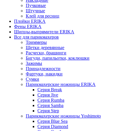
Накладные
Пучковые
Штучные
Клей для ресниц
Плойки ERIKA
Фены ERIKA
Щипцы-выпрямители ERIKA
Все для парикмахеров
Триммеры
Щетки деревянные
Расчески, брашинги
Бигуди, папильотки, коклюшки
Зажимы
Принадлежности
Фартуки, накидки
Сумки
Парикмахерские ножницы ERIKA
Серия Break
Серия Jive
Серия Rumba
Серия Samba
Серия Step
Парикмахерские ножницы Yoshimoto
Серия Blue Sea
Серия Diamond