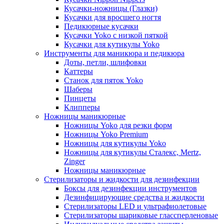
Кусачки-ножницы (Глазки)
Кусачки для вросшего ногтя
Педикюрные кусачки
Кусачки Yoko с низкой пяткой
Кусачки для кутикулы Yoko
Инструменты для маникюра и педикюра
Доты, петли, шлифовки
Каттеры
Станок для пяток Yoko
Шаберы
Пинцеты
Клипперы
Ножницы маникюрные
Ножницы Yoko для резки форм
Ножницы Yoko Premium
Ножницы для кутикулы Yoko
Ножницы для кутикулы Сталекс, Mertz,
Zinger
Ножницы маникюрные
Стерилизаторы и жидкости для дезинфекции
Боксы для дезинфекции инструментов
Дезинфицирующие средства и жидкости
Стерилизаторы LED и ультрафиолетовые
Стерилизаторы шариковые глассперленовые