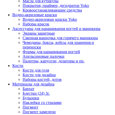
Масла для кутикулы
Покрытия, праймер, дегидратор Yoko
Кровоостанавливающие средства
Водно-акриловые краски
Водно-акриловые краски Yoko
Наборы красок
Аксессуары для наращивания ногтей и маникюра
Экраны защитные
Сменная ванночка для горячего маникюра
Чемоданы, боксы, кейсы для хранения и
переноски
Формы для наращивания ногтей
Апельсиновые палочки
Палитры, карусели, дозаторы и пр.
Кисти
Кисти для геля
Кисти для дизайна
Наборы кистей, дотов
Материалы для дизайна
Бархат
Блестки (24) 3г.
Бульонки
Наклейки со стразами
Пигмент
Пигмент хамелеон