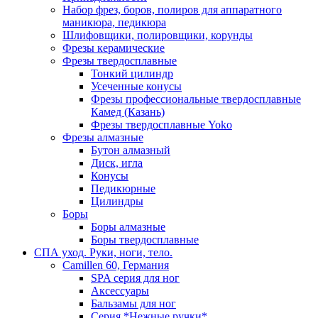
Набор фрез, боров, полиров для аппаратного
маникюра, педикюра
Шлифовщики, полировщики, корунды
Фрезы керамические
Фрезы твердосплавные
Тонкий цилиндр
Усеченные конусы
Фрезы профессиональные твердосплавные
Камед (Казань)
Фрезы твердосплавные Yoko
Фрезы алмазные
Бутон алмазный
Диск, игла
Конусы
Педикюрные
Цилиндры
Боры
Боры алмазные
Боры твердосплавные
СПА уход. Руки, ноги, тело.
Camillen 60, Германия
SPA серия для ног
Аксессуары
Бальзамы для ног
Серия *Нежные ручки*