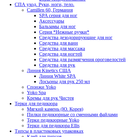
СПА уход. Руки, ноги, тело.
Camillen 60, Германия
SPA серия для ног
Аксессуары
Бальзамы для ног
Серия *Нежные ручки*
Средства дезодорирующие для ног
Средства для ванн
Средства для массажа
Средства для ногтей
Средства для размягчения ороговелостей
Средства для рук
Линия Kinetics США
Линия White SPA
Лосьоны для рук 250 мл
Спонжи Yoko
Yoko Spa
Кремы для рук Чистея
Терки для педикюра
Мягкий камень (Ю. Корея)
Пилки педикюрные со сменными файлами
Терки педикюрные Yoko
Терки для педикюра Ellis
Типсы в пластиковых упаковках
Клей для типсов