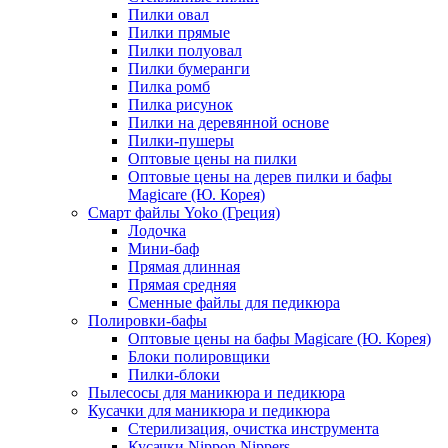
Пилки овал
Пилки прямые
Пилки полуовал
Пилки бумеранги
Пилка ромб
Пилка рисунок
Пилки на деревянной основе
Пилки-пушеры
Оптовые цены на пилки
Оптовые цены на дерев пилки и бафы
Magicare (Ю. Корея)
Смарт файлы Yoko (Греция)
Лодочка
Мини-баф
Прямая длинная
Прямая средняя
Сменные файлы для педикюра
Полировки-бафы
Оптовые цены на бафы Magicare (Ю. Корея)
Блоки полировщики
Пилки-блоки
Пылесосы для маникюра и педикюра
Кусачки для маникюра и педикюра
Стерилизация, очистка инструмента
Кусачки Nippon Nippers