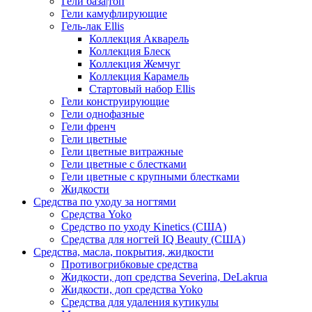
Гели база|топ
Гели камуфлирующие
Гель-лак Ellis
Коллекция Акварель
Коллекция Блеск
Коллекция Жемчуг
Коллекция Карамель
Стартовый набор Ellis
Гели конструирующие
Гели однофазные
Гели френч
Гели цветные
Гели цветные витражные
Гели цветные с блестками
Гели цветные с крупными блестками
Жидкости
Средства по уходу за ногтями
Средства Yoko
Средство по уходу Kinetics (США)
Средства для ногтей IQ Beauty (США)
Средства, масла, покрытия, жидкости
Противогрибковые средства
Жидкости, доп средства Severina, DeLakrua
Жидкости, доп средства Yoko
Средства для удаления кутикулы