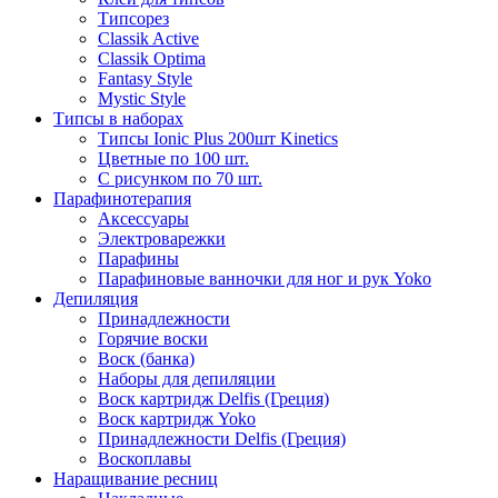
Типсорез
Classik Active
Classik Optima
Fantasy Style
Mystic Style
Типсы в наборах
Типсы Ionic Plus 200шт Kinetics
Цветные по 100 шт.
С рисунком по 70 шт.
Парафинотерапия
Аксессуары
Электроварежки
Парафины
Парафиновые ванночки для ног и рук Yoko
Депиляция
Принадлежности
Горячие воски
Воск (банка)
Наборы для депиляции
Воск картридж Delfis (Греция)
Воск картридж Yoko
Принадлежности Delfis (Греция)
Воскоплавы
Наращивание ресниц