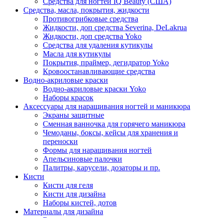
Средства для ногтей IQ Beauty (США)
Средства, масла, покрытия, жидкости
Противогрибковые средства
Жидкости, доп средства Severina, DeLakrua
Жидкости, доп средства Yoko
Средства для удаления кутикулы
Масла для кутикулы
Покрытия, праймер, дегидратор Yoko
Кровоостанавливающие средства
Водно-акриловые краски
Водно-акриловые краски Yoko
Наборы красок
Аксессуары для наращивания ногтей и маникюра
Экраны защитные
Сменная ванночка для горячего маникюра
Чемоданы, боксы, кейсы для хранения и
переноски
Формы для наращивания ногтей
Апельсиновые палочки
Палитры, карусели, дозаторы и пр.
Кисти
Кисти для геля
Кисти для дизайна
Наборы кистей, дотов
Материалы для дизайна