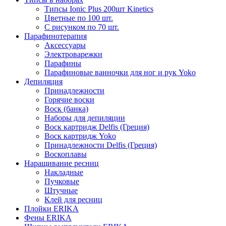
Типсы Ionic Plus 200шт Kinetics
Цветные по 100 шт.
С рисунком по 70 шт.
Парафинотерапия
Аксессуары
Электроварежки
Парафины
Парафиновые ванночки для ног и рук Yoko
Депиляция
Принадлежности
Горячие воски
Воск (банка)
Наборы для депиляции
Воск картридж Delfis (Греция)
Воск картридж Yoko
Принадлежности Delfis (Греция)
Воскоплавы
Наращивание ресниц
Накладные
Пучковые
Штучные
Клей для ресниц
Плойки ERIKA
Фены ERIKA