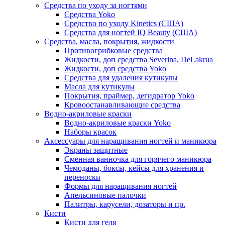
Средства по уходу за ногтями
Средства Yoko
Средство по уходу Kinetics (США)
Средства для ногтей IQ Beauty (США)
Средства, масла, покрытия, жидкости
Противогрибковые средства
Жидкости, доп средства Severina, DeLakrua
Жидкости, доп средства Yoko
Средства для удаления кутикулы
Масла для кутикулы
Покрытия, праймер, дегидратор Yoko
Кровоостанавливающие средства
Водно-акриловые краски
Водно-акриловые краски Yoko
Наборы красок
Аксессуары для наращивания ногтей и маникюра
Экраны защитные
Сменная ванночка для горячего маникюра
Чемоданы, боксы, кейсы для хранения и
переноски
Формы для наращивания ногтей
Апельсиновые палочки
Палитры, карусели, дозаторы и пр.
Кисти
Кисти для геля