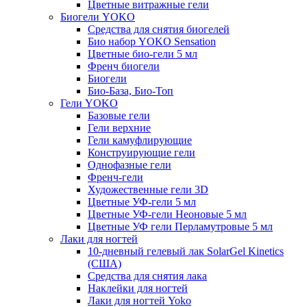
Цветные витражные гели
Биогели YOKO
Средства для снятия биогелей
Био набор YOKO Sensation
Цветные био-гели 5 мл
Френч биогели
Биогели
Био-База, Био-Топ
Гели YOKO
Базовые гели
Гели верхние
Гели камуфлирующие
Конструирующие гели
Однофазные гели
Френч-гели
Художественные гели 3D
Цветные УФ-гели 5 мл
Цветные УФ-гели Неоновые 5 мл
Цветные УФ гели Перламутровые 5 мл
Лаки для ногтей
10-дневный гелевый лак SolarGel Kinetics
(США)
Средства для снятия лака
Наклейки для ногтей
Лаки для ногтей Yoko