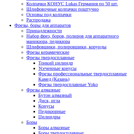
Колпачки КОНУС Lukas Германия по 50 шт.
Шлифовочные колпачки поштучно
Основы под колпачки
Распродажа
Фрезы, боры для аппаратов
Принадлежности
Набор фрез, боров, полиров для аппаратного
маникюра, педикюра
Шлифовщики, полировщики, корунды
Фрезы керамические
Фрезы твердосплавные
Тонкий цилиндр
Усеченные конусы
Фрезы профессиональные твердосплавные
Камед (Казань)
Фрезы твердосплавные Yoko
Фрезы алмазные
Бутон алмазный
Диск, игла
Конусы
Педикюрные
Цилиндры
Боры
Боры алмазные
Боры твердосплавные