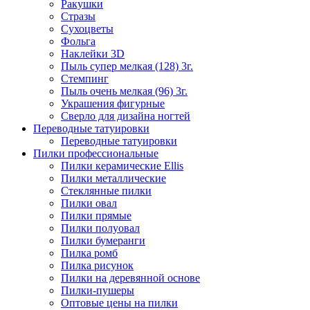
Ракушки
Стразы
Сухоцветы
Фольга
Наклейки 3D
Пыль супер мелкая (128) 3г.
Стемпинг
Пыль очень мелкая (96) 3г.
Украшения фигурные
Сверло для дизайна ногтей
Переводные татуировки
Переводные татуировки
Пилки профессиональные
Пилки керамические Ellis
Пилки металлические
Стеклянные пилки
Пилки овал
Пилки прямые
Пилки полуовал
Пилки бумеранги
Пилка ромб
Пилка рисунок
Пилки на деревянной основе
Пилки-пушеры
Оптовые цены на пилки