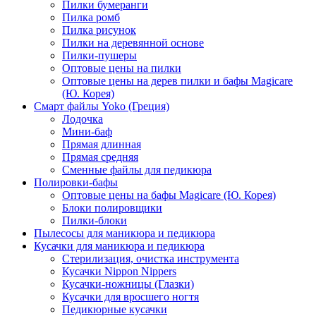
Пилки бумеранги
Пилка ромб
Пилка рисунок
Пилки на деревянной основе
Пилки-пушеры
Оптовые цены на пилки
Оптовые цены на дерев пилки и бафы Magicare
(Ю. Корея)
Смарт файлы Yoko (Греция)
Лодочка
Мини-баф
Прямая длинная
Прямая средняя
Сменные файлы для педикюра
Полировки-бафы
Оптовые цены на бафы Magicare (Ю. Корея)
Блоки полировщики
Пилки-блоки
Пылесосы для маникюра и педикюра
Кусачки для маникюра и педикюра
Стерилизация, очистка инструмента
Кусачки Nippon Nippers
Кусачки-ножницы (Глазки)
Кусачки для вросшего ногтя
Педикюрные кусачки