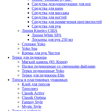
Средства дезодорирующие для ног
Средства для ванн
Средства для массажа
Средства для ногтей
Средства для размягчения ороговелостей
Средства для рук
Линия Kinetics США
Линия White SPA
Лосьоны для рук 250 мл
Спонжи Yoko
Yoko Spa
Кремы для рук Чистея
Терки для педикюра
Мягкий камень (Ю. Корея)
Пилки педикюрные со сменными файлами
Терки педикюрные Yoko
Терки для педикюра Ellis
Типсы в пластиковых упаковках
Клей для типсов
Типсорез
Classik Active
Classik Optima
Fantasy Style
Mystic Style
Типсы в наборах