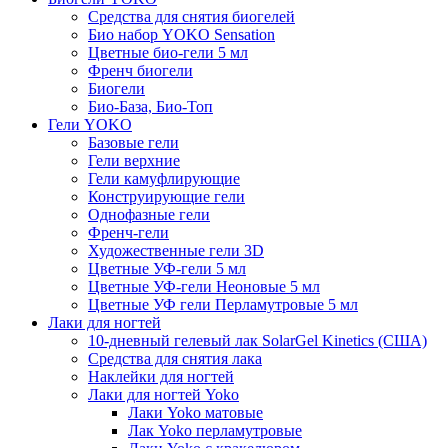
Средства для снятия биогелей
Био набор YOKO Sensation
Цветные био-гели 5 мл
Френч биогели
Биогели
Био-База, Био-Топ
Гели YOKO
Базовые гели
Гели верхние
Гели камуфлирующие
Конструирующие гели
Однофазные гели
Френч-гели
Художественные гели 3D
Цветные УФ-гели 5 мл
Цветные УФ-гели Неоновые 5 мл
Цветные УФ гели Перламутровые 5 мл
Лаки для ногтей
10-дневный гелевый лак SolarGel Kinetics (США)
Средства для снятия лака
Наклейки для ногтей
Лаки для ногтей Yoko
Лаки Yoko матовые
Лак Yoko перламутровые