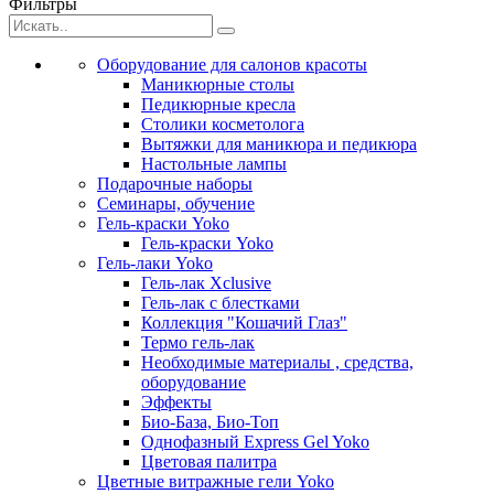
Фильтры
Оборудование для салонов красоты
Маникюрные столы
Педикюрные кресла
Столики косметолога
Вытяжки для маникюра и педикюра
Настольные лампы
Подарочные наборы
Семинары, обучение
Гель-краски Yoko
Гель-краски Yoko
Гель-лаки Yoko
Гель-лак Xclusive
Гель-лак с блестками
Коллекция "Кошачий Глаз"
Термо гель-лак
Необходимые материалы , средства,
оборудование
Эффекты
Био-База, Био-Топ
Однофазный Express Gel Yoko
Цветовая палитра
Цветные витражные гели Yoko