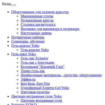
Назад
Оборудование для салонов красоты
Маникюрные столы
Педикюрные кресла
Столики косметолога
Вытяжки для маникюра и педикюра
Настольные лампы
Подарочные наборы
Семинары, обучение
Гель-краски Yoko
Гель-краски Yoko
Гель-лаки Yoko
Гель-лак Xclusive
Гель-лак с блестками
Коллекция "Кошачий Глаз"
Термо гель-лак
Необходимые материалы , средства, оборудование
Эффекты
Био-База, Био-Топ
Однофазный Express Gel Yoko
Цветовая палитра
Цветные витражные гели Yoko
Цветные витражные гели
Биогели YOKO