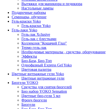
Вытяжки для маникюра и педикюра
Настольные лампы
Подарочные наборы
Семинары, обучение
Гель-краски Yoko
Гель-краски Yoko
Гель-лаки Yoko
Гель-лак Xclusive
Гель-лак с блестками
Коллекция "Кошачий Глаз"
Термо гель-лак
Необходимые материалы , средства, оборудование
Эффекты
Био-База, Био-Топ
Однофазный Express Gel Yoko
Цветовая палитра
Цветные витражные гели Yoko
Цветные витражные гели
Биогели YOKO
Средства для снятия биогелей
Био набор YOKO Sensation
Цветные био-гели 5 мл
Френч биогели
Биогели
Био-База, Био-Топ