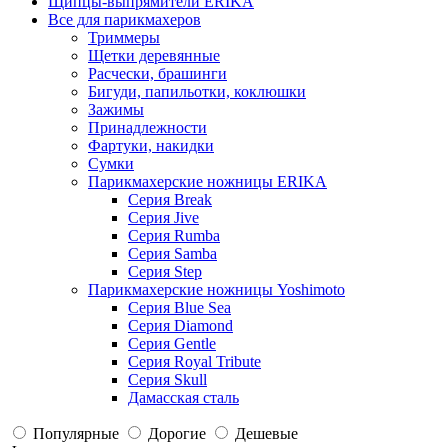
Щипцы-выпрямители ERIKA
Все для парикмахеров
Триммеры
Щетки деревянные
Расчески, брашинги
Бигуди, папильотки, коклюшки
Зажимы
Принадлежности
Фартуки, накидки
Сумки
Парикмахерские ножницы ERIKA
Серия Break
Серия Jive
Серия Rumba
Серия Samba
Серия Step
Парикмахерские ножницы Yoshimoto
Серия Blue Sea
Серия Diamond
Серия Gentle
Серия Royal Tribute
Серия Skull
Дамасская сталь
Популярные
Дорогие
Дешевые