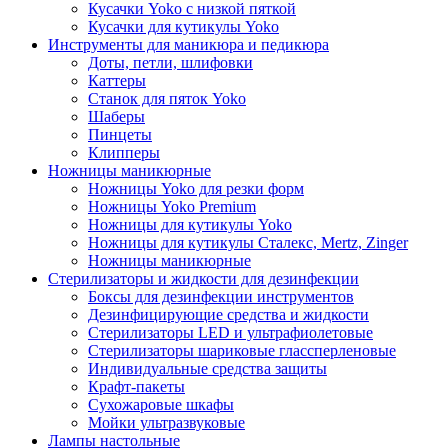
Кусачки Yoko с низкой пяткой
Кусачки для кутикулы Yoko
Инструменты для маникюра и педикюра
Доты, петли, шлифовки
Каттеры
Станок для пяток Yoko
Шаберы
Пинцеты
Клипперы
Ножницы маникюрные
Ножницы Yoko для резки форм
Ножницы Yoko Premium
Ножницы для кутикулы Yoko
Ножницы для кутикулы Сталекс, Mertz, Zinger
Ножницы маникюрные
Стерилизаторы и жидкости для дезинфекции
Боксы для дезинфекции инструментов
Дезинфицирующие средства и жидкости
Стерилизаторы LED и ультрафиолетовые
Стерилизаторы шариковые глассперленовые
Индивидуальные средства защиты
Крафт-пакеты
Сухожаровые шкафы
Мойки ультразвуковые
Лампы настольные