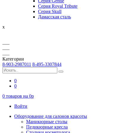
Серия Gentle
Серия Royal Tribute
Серия Skull
Дамасская сталь
x
Категории
8-903-2987011
8-495-3307844
0
0
0
товаров на
0
p
Войти
Оборудование для салонов красоты
Маникюрные столы
Педикюрные кресла
Столики косметолога