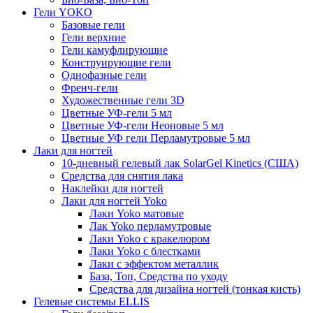
Гели YOKO
Базовые гели
Гели верхние
Гели камуфлирующие
Конструирующие гели
Однофазные гели
Френч-гели
Художественные гели 3D
Цветные УФ-гели 5 мл
Цветные УФ-гели Неоновые 5 мл
Цветные УФ гели Перламутровые 5 мл
Лаки для ногтей
10-дневный гелевый лак SolarGel Kinetics (США)
Средства для снятия лака
Наклейки для ногтей
Лаки для ногтей Yoko
Лаки Yoko матовые
Лак Yoko перламутровые
Лаки Yoko с кракелюром
Лаки Yoko с блестками
Лаки с эффектом металлик
База, Топ, Средства по уходу
Средства для дизайна ногтей (тонкая кисть)
Гелевые системы ELLIS