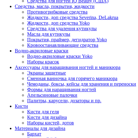
Средства для ногтей IQ Beauty (США)
Средства, масла, покрытия, жидкости
Противогрибковые средства
Жидкости, доп средства Severina, DeLakrua
Жидкости, доп средства Yoko
Средства для удаления кутикулы
Масла для кутикулы
Покрытия, праймер, дегидратор Yoko
Кровоостанавливающие средства
Водно-акриловые краски
Водно-акриловые краски Yoko
Наборы красок
Аксессуары для наращивания ногтей и маникюра
Экраны защитные
Сменная ванночка для горячего маникюра
Чемоданы, боксы, кейсы для хранения и переноски
Формы для наращивания ногтей
Апельсиновые палочки
Палитры, карусели, дозаторы и пр.
Кисти
Кисти для геля
Кисти для дизайна
Наборы кистей, дотов
Материалы для дизайна
Бархат