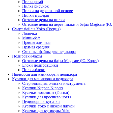
Пилка ромб
Пилка рисунок
Пилки на деревянной основе
Пилки-пушеры
Оптовые цены на пилки
Оптовые цены на дерев пилки и бафы Magicare (Ю. 
Смарт файлы Yoko (Греция)
Лодочка
Мини-баф
Прямая длинная
Прямая средняя
Сменные файлы для педикюра
Полировки-бафы
Оптовые цены на бафы Magicare (Ю. Корея)
Блоки полировщики
Пилки-блоки
Пылесосы для маникюра и педикюра
Кусачки для маникюра и педикюра
Стерилизация, очистка инструмента
Кусачки Nippon Nippers
Кусачки-ножницы (Глазки)
Кусачки для вросшего ногтя
Педикюрные кусачки
Кусачки Yoko с низкой пяткой
Кусачки для кутикулы Yoko