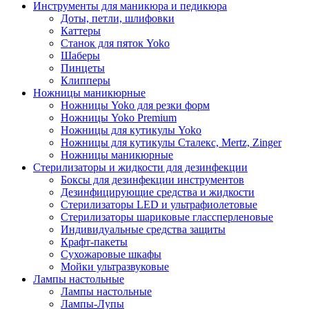
Инструменты для маникюра и педикюра
Доты, петли, шлифовки
Каттеры
Станок для пяток Yoko
Шаберы
Пинцеты
Клипперы
Ножницы маникюрные
Ножницы Yoko для резки форм
Ножницы Yoko Premium
Ножницы для кутикулы Yoko
Ножницы для кутикулы Сталекс, Mertz, Zinger
Ножницы маникюрные
Стерилизаторы и жидкости для дезинфекции
Боксы для дезинфекции инструментов
Дезинфицирующие средства и жидкости
Стерилизаторы LED и ультрафиолетовые
Стерилизаторы шариковые глассперленовые
Индивидуальные средства защиты
Крафт-пакеты
Сухожаровые шкафы
Мойки ультразвуковые
Лампы настольные
Лампы настольные
Лампы-Лупы