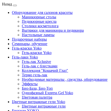
Назад
Оборудование для салонов красоты
Маникюрные столы
Педикюрные кресла
Столики косметолога
Вытяжки для маникюра и педикюра
Настольные лампы
Подарочные наборы
Семинары, обучение
Гель-краски Yoko
Гель-краски Yoko
Гель-лаки Yoko
Гель-лак Xclusive
Гель-лак с блестками
Коллекция "Кошачий Глаз"
Термо гель-лак
Необходимые материалы , средства, оборудование
Эффекты
Био-База, Био-Топ
Однофазный Express Gel Yoko
Цветовая палитра
Цветные витражные гели Yoko
Цветные витражные гели
Биогели YOKO