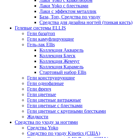
Лаки Yoko с кракелюром
Лаки Yoko с блестками
Лаки с эффектом металлик
База, Топ, Средства по уходу
Средства для дизайна ногтей (тонкая кисть)
Гелевые системы ELLIS
Гели база|топ
Гели камуфлирующие
Гель-лак Ellis
Коллекция Акварель
Коллекция Блеск
Коллекция Жемчуг
Коллекция Карамель
Стартовый набор Ellis
Гели конструирующие
Гели однофазные
Гели френч
Гели цветные
Гели цветные витражные
Гели цветные с блестками
Гели цветные с крупными блестками
Жидкости
Средства по уходу за ногтями
Средства Yoko
Средство по уходу Kinetics (США)