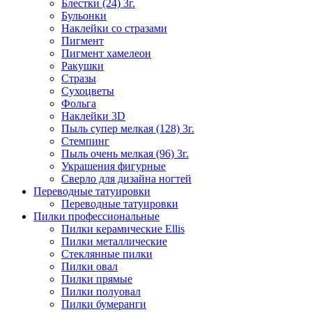
Блестки (24) 3г.
Бульонки
Наклейки со стразами
Пигмент
Пигмент хамелеон
Ракушки
Стразы
Сухоцветы
Фольга
Наклейки 3D
Пыль супер мелкая (128) 3г.
Стемпинг
Пыль очень мелкая (96) 3г.
Украшения фигурные
Сверло для дизайна ногтей
Переводные татуировки
Переводные татуировки
Пилки профессиональные
Пилки керамические Ellis
Пилки металлические
Стеклянные пилки
Пилки овал
Пилки прямые
Пилки полуовал
Пилки бумеранги