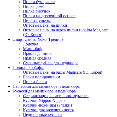
Пилки бумеранги
Пилка ромб
Пилка рисунок
Пилки на деревянной основе
Пилки-пушеры
Оптовые цены на пилки
Оптовые цены на дерев пилки и бафы Magicare
(Ю. Корея)
Смарт файлы Yoko (Греция)
Лодочка
Мини-баф
Прямая длинная
Прямая средняя
Сменные файлы для педикюра
Полировки-бафы
Оптовые цены на бафы Magicare (Ю. Корея)
Блоки полировщики
Пилки-блоки
Пылесосы для маникюра и педикюра
Кусачки для маникюра и педикюра
Стерилизация, очистка инструмента
Кусачки Nippon Nippers
Кусачки-ножницы (Глазки)
Кусачки для вросшего ногтя
Педикюрные кусачки