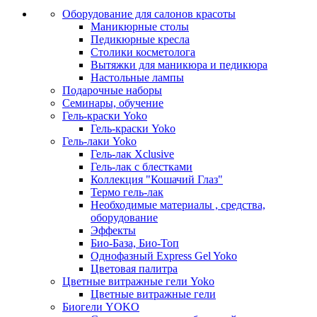
Оборудование для салонов красоты
Маникюрные столы
Педикюрные кресла
Столики косметолога
Вытяжки для маникюра и педикюра
Настольные лампы
Подарочные наборы
Семинары, обучение
Гель-краски Yoko
Гель-краски Yoko
Гель-лаки Yoko
Гель-лак Xclusive
Гель-лак с блестками
Коллекция "Кошачий Глаз"
Термо гель-лак
Необходимые материалы , средства,
оборудование
Эффекты
Био-База, Био-Топ
Однофазный Express Gel Yoko
Цветовая палитра
Цветные витражные гели Yoko
Цветные витражные гели
Биогели YOKO