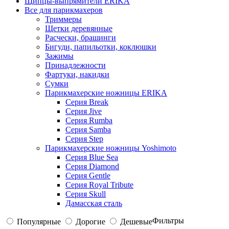
Щипцы-выпрямители ERIKA
Все для парикмахеров
Триммеры
Щетки деревянные
Расчески, брашинги
Бигуди, папильотки, коклюшки
Зажимы
Принадлежности
Фартуки, накидки
Сумки
Парикмахерские ножницы ERIKA
Серия Break
Серия Jive
Серия Rumba
Серия Samba
Серия Step
Парикмахерские ножницы Yoshimoto
Серия Blue Sea
Серия Diamond
Серия Gentle
Серия Royal Tribute
Серия Skull
Дамасская сталь
Фильтры
Популярные
Дорогие
Дешевые