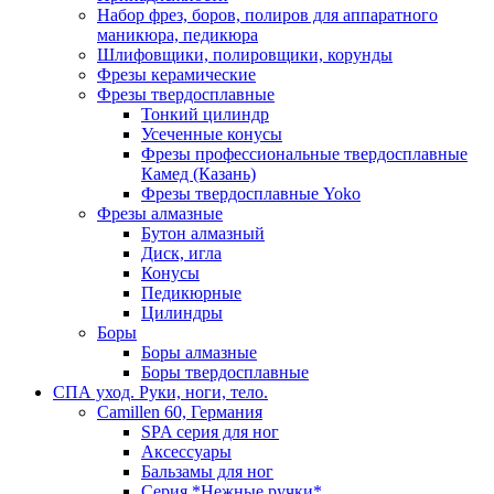
Набор фрез, боров, полиров для аппаратного
маникюра, педикюра
Шлифовщики, полировщики, корунды
Фрезы керамические
Фрезы твердосплавные
Тонкий цилиндр
Усеченные конусы
Фрезы профессиональные твердосплавные
Камед (Казань)
Фрезы твердосплавные Yoko
Фрезы алмазные
Бутон алмазный
Диск, игла
Конусы
Педикюрные
Цилиндры
Боры
Боры алмазные
Боры твердосплавные
СПА уход. Руки, ноги, тело.
Camillen 60, Германия
SPA серия для ног
Аксессуары
Бальзамы для ног
Серия *Нежные ручки*