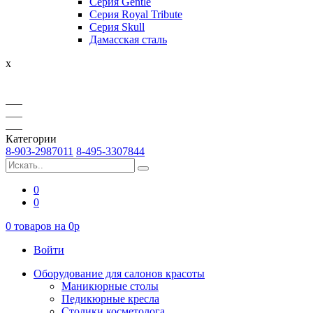
Серия Gentle
Серия Royal Tribute
Серия Skull
Дамасская сталь
x
Категории
8-903-2987011
8-495-3307844
0
0
0
товаров на
0
p
Войти
Оборудование для салонов красоты
Маникюрные столы
Педикюрные кресла
Столики косметолога