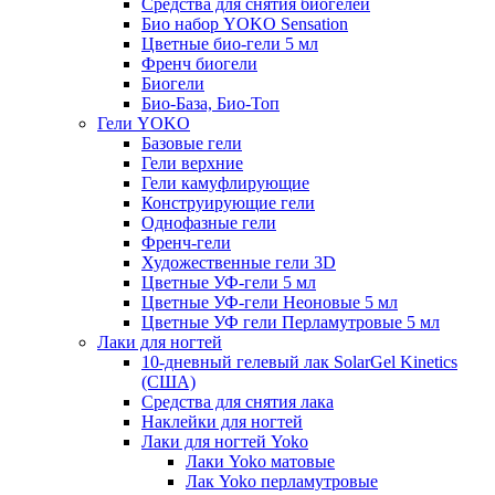
Средства для снятия биогелей
Био набор YOKO Sensation
Цветные био-гели 5 мл
Френч биогели
Биогели
Био-База, Био-Топ
Гели YOKO
Базовые гели
Гели верхние
Гели камуфлирующие
Конструирующие гели
Однофазные гели
Френч-гели
Художественные гели 3D
Цветные УФ-гели 5 мл
Цветные УФ-гели Неоновые 5 мл
Цветные УФ гели Перламутровые 5 мл
Лаки для ногтей
10-дневный гелевый лак SolarGel Kinetics
(США)
Средства для снятия лака
Наклейки для ногтей
Лаки для ногтей Yoko
Лаки Yoko матовые
Лак Yoko перламутровые