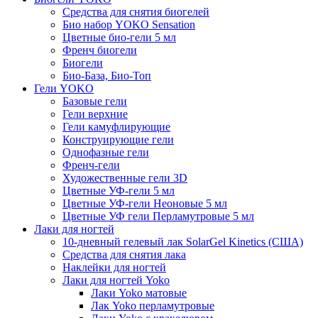
Средства для снятия биогелей
Био набор YOKO Sensation
Цветные био-гели 5 мл
Френч биогели
Биогели
Био-База, Био-Топ
Гели YOKO
Базовые гели
Гели верхние
Гели камуфлирующие
Конструирующие гели
Однофазные гели
Френч-гели
Художественные гели 3D
Цветные УФ-гели 5 мл
Цветные УФ-гели Неоновые 5 мл
Цветные УФ гели Перламутровые 5 мл
Лаки для ногтей
10-дневный гелевый лак SolarGel Kinetics (США)
Средства для снятия лака
Наклейки для ногтей
Лаки для ногтей Yoko
Лаки Yoko матовые
Лак Yoko перламутровые