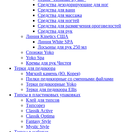
Средства дезодорирующие для ног
Средства для ванн
Средства для массажа
Средства для ногтей
Средства для размягчения ороговелостей
Средства для рук
Линия Kinetics США
Линия White SPA
Лосьоны для рук 250 мл
Спонжи Yoko
Yoko Spa
Кремы для рук Чистея
Терки для педикюра
Мягкий камень (Ю. Корея)
Пилки педикюрные со сменными файлами
Терки педикюрные Yoko
Терки для педикюра Ellis
Типсы в пластиковых упаковках
Клей для типсов
Типсорез
Classik Active
Classik Optima
Fantasy Style
Mystic Style
Типсы в наборах