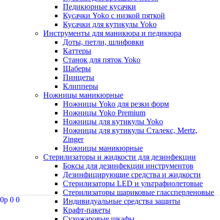
Педикюрные кусачки
Кусачки Yoko с низкой пяткой
Кусачки для кутикулы Yoko
Инструменты для маникюра и педикюра
Доты, петли, шлифовки
Каттеры
Станок для пяток Yoko
Шаберы
Пинцеты
Клипперы
Ножницы маникюрные
Ножницы Yoko для резки форм
Ножницы Yoko Premium
Ножницы для кутикулы Yoko
Ножницы для кутикулы Сталекс, Mertz,
Zinger
Ножницы маникюрные
Стерилизаторы и жидкости для дезинфекции
Боксы для дезинфекции инструментов
Дезинфицирующие средства и жидкости
Стерилизаторы LED и ультрафиолетовые
Стерилизаторы шариковые глассперленовые
0
p
0
0
Индивидуальные средства защиты
Крафт-пакеты
Сухожаровые шкафы