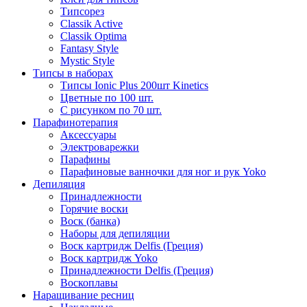
Типсорез
Classik Active
Classik Optima
Fantasy Style
Mystic Style
Типсы в наборах
Типсы Ionic Plus 200шт Kinetics
Цветные по 100 шт.
С рисунком по 70 шт.
Парафинотерапия
Аксессуары
Электроварежки
Парафины
Парафиновые ванночки для ног и рук Yoko
Депиляция
Принадлежности
Горячие воски
Воск (банка)
Наборы для депиляции
Воск картридж Delfis (Греция)
Воск картридж Yoko
Принадлежности Delfis (Греция)
Воскоплавы
Наращивание ресниц