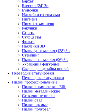
Бархат
Блестки (24) 3г.
Бульонки
Наклейки со стразами
Пигмент
Пигмент хамелеон
Ракушки
Стразы
Сухоцветы
Фольга
Наклейки 3D
Пыль супер мелкая (128) 3г.
Стемпинг
Пыль очень мелкая (96) 3г.
Украшения фигурные
Сверло для дизайна ногтей
Переводные татуировки
Переводные татуировки
Пилки профессиональные
Пилки керамические Ellis
Пилки металлические
Стеклянные пилки
Пилки овал
Пилки прямые
Пилки полуовал