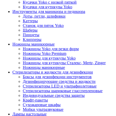
Кусачки Yoko с низкой пяткой
Кусачки для кутикулы Yoko
Инструменты для маникюра и педикюра
Доты, петли, шлифовки
Каттеры
Станок для пяток Yoko
Шаберы
Пинцеты
Клипперы
Ножницы маникюрные
Ножницы Yoko для резки форм
Ножницы Yoko Premium
Ножницы для кутикулы Yoko
Ножницы для кутикулы Сталекс, Mertz, Zinger
Ножницы маникюрные
Стерилизаторы и жидкости для дезинфекции
Боксы для дезинфекции инструментов
Дезинфицирующие средства и жидкости
Стерилизаторы LED и ультрафиолетовые
Стерилизаторы шариковые глассперленовые
Индивидуальные средства защиты
Крафт-пакеты
Сухожаровые шкафы
Мойки ультразвуковые
Лампы настольные