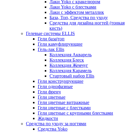
Лаки Yoko с кракелюром
Лаки Yoko с блестками
Лаки с эффектом металлик
База, Топ, Средства по уходу
Средства для дизайна ногтей (тонкая
кисть)
Гелевые системы ELLIS
Гели база|топ
Гели камуфлирующие
Гель-лак Ellis
Коллекция Акварель
Коллекция Блеск
Коллекция Жемчуг
Коллекция Карамель
Стартовый набор Ellis
Гели конструирующие
Гели однофазные
Гели френч
Гели цветные
Гели цветные витражные
Гели цветные с блестками
Гели цветные с крупными блестками
Жидкости
Средства по уходу за ногтями
Средства Yoko