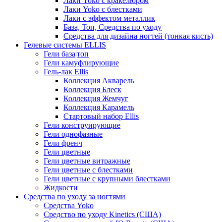
Лаки Yoko с кракелюром
Лаки Yoko с блестками
Лаки с эффектом металлик
База, Топ, Средства по уходу
Средства для дизайна ногтей (тонкая кисть)
Гелевые системы ELLIS
Гели база|топ
Гели камуфлирующие
Гель-лак Ellis
Коллекция Акварель
Коллекция Блеск
Коллекция Жемчуг
Коллекция Карамель
Стартовый набор Ellis
Гели конструирующие
Гели однофазные
Гели френч
Гели цветные
Гели цветные витражные
Гели цветные с блестками
Гели цветные с крупными блестками
Жидкости
Средства по уходу за ногтями
Средства Yoko
Средство по уходу Kinetics (США)