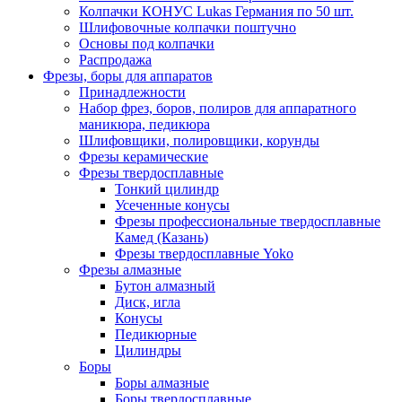
Колпачки КОНУС Lukas Германия по 50 шт.
Шлифовочные колпачки поштучно
Основы под колпачки
Распродажа
Фрезы, боры для аппаратов
Принадлежности
Набор фрез, боров, полиров для аппаратного
маникюра, педикюра
Шлифовщики, полировщики, корунды
Фрезы керамические
Фрезы твердосплавные
Тонкий цилиндр
Усеченные конусы
Фрезы профессиональные твердосплавные
Камед (Казань)
Фрезы твердосплавные Yoko
Фрезы алмазные
Бутон алмазный
Диск, игла
Конусы
Педикюрные
Цилиндры
Боры
Боры алмазные
Боры твердосплавные