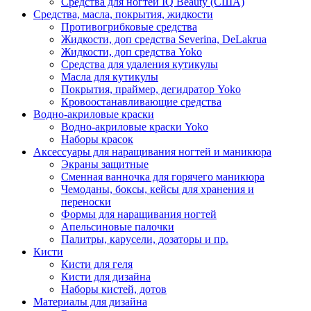
Средства для ногтей IQ Beauty (США)
Средства, масла, покрытия, жидкости
Противогрибковые средства
Жидкости, доп средства Severina, DeLakrua
Жидкости, доп средства Yoko
Средства для удаления кутикулы
Масла для кутикулы
Покрытия, праймер, дегидратор Yoko
Кровоостанавливающие средства
Водно-акриловые краски
Водно-акриловые краски Yoko
Наборы красок
Аксессуары для наращивания ногтей и маникюра
Экраны защитные
Сменная ванночка для горячего маникюра
Чемоданы, боксы, кейсы для хранения и
переноски
Формы для наращивания ногтей
Апельсиновые палочки
Палитры, карусели, дозаторы и пр.
Кисти
Кисти для геля
Кисти для дизайна
Наборы кистей, дотов
Материалы для дизайна