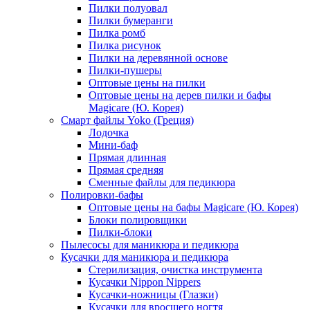
Пилки полуовал
Пилки бумеранги
Пилка ромб
Пилка рисунок
Пилки на деревянной основе
Пилки-пушеры
Оптовые цены на пилки
Оптовые цены на дерев пилки и бафы
Magicare (Ю. Корея)
Смарт файлы Yoko (Греция)
Лодочка
Мини-баф
Прямая длинная
Прямая средняя
Сменные файлы для педикюра
Полировки-бафы
Оптовые цены на бафы Magicare (Ю. Корея)
Блоки полировщики
Пилки-блоки
Пылесосы для маникюра и педикюра
Кусачки для маникюра и педикюра
Стерилизация, очистка инструмента
Кусачки Nippon Nippers
Кусачки-ножницы (Глазки)
Кусачки для вросшего ногтя