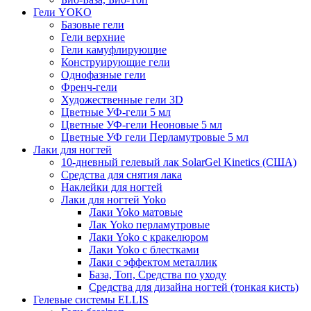
Гели YOKO
Базовые гели
Гели верхние
Гели камуфлирующие
Конструирующие гели
Однофазные гели
Френч-гели
Художественные гели 3D
Цветные УФ-гели 5 мл
Цветные УФ-гели Неоновые 5 мл
Цветные УФ гели Перламутровые 5 мл
Лаки для ногтей
10-дневный гелевый лак SolarGel Kinetics (США)
Средства для снятия лака
Наклейки для ногтей
Лаки для ногтей Yoko
Лаки Yoko матовые
Лак Yoko перламутровые
Лаки Yoko с кракелюром
Лаки Yoko с блестками
Лаки с эффектом металлик
База, Топ, Средства по уходу
Средства для дизайна ногтей (тонкая кисть)
Гелевые системы ELLIS