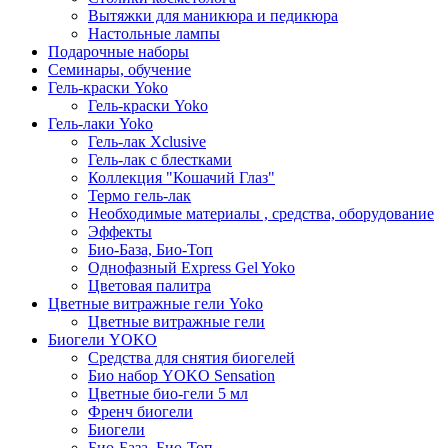
Вытяжки для маникюра и педикюра
Настольные лампы
Подарочные наборы
Семинары, обучение
Гель-краски Yoko
Гель-краски Yoko
Гель-лаки Yoko
Гель-лак Xclusive
Гель-лак с блестками
Коллекция "Кошачий Глаз"
Термо гель-лак
Необходимые материалы , средства, оборудование
Эффекты
Био-База, Био-Топ
Однофазный Express Gel Yoko
Цветовая палитра
Цветные витражные гели Yoko
Цветные витражные гели
Биогели YOKO
Средства для снятия биогелей
Био набор YOKO Sensation
Цветные био-гели 5 мл
Френч биогели
Биогели
Био-База, Био-Топ