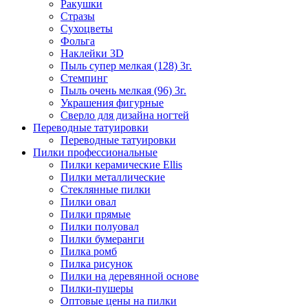
Ракушки
Стразы
Сухоцветы
Фольга
Наклейки 3D
Пыль супер мелкая (128) 3г.
Стемпинг
Пыль очень мелкая (96) 3г.
Украшения фигурные
Сверло для дизайна ногтей
Переводные татуировки
Переводные татуировки
Пилки профессиональные
Пилки керамические Ellis
Пилки металлические
Стеклянные пилки
Пилки овал
Пилки прямые
Пилки полуовал
Пилки бумеранги
Пилка ромб
Пилка рисунок
Пилки на деревянной основе
Пилки-пушеры
Оптовые цены на пилки