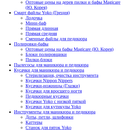
Оптовые цены на дерев пилки и бафы Magicare
(Ю. Корея)
Смарт файлы Yoko (Греция)
Лодочка
Мини-баф
Прямая длинная
Прямая средняя
Сменные файлы для педикюра
Полировки-бафы
Оптовые цены на бафы Magicare (Ю. Корея)
Блоки полировщики
Пилки-блоки
Пылесосы для маникюра и педикюра
Кусачки для маникюра и педикюра
Стерилизация, очистка инструмента
Кусачки Nippon Nippers
Кусачки-ножницы (Глазки)
Кусачки для вросшего ногтя
Педикюрные кусачки
Кусачки Yoko с низкой пяткой
Кусачки для кутикулы Yoko
Инструменты для маникюра и педикюра
Доты, петли, шлифовки
Каттеры
Станок для пяток Yoko