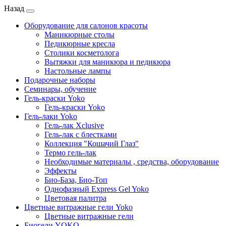
Назад
Оборудование для салонов красоты
Маникюрные столы
Педикюрные кресла
Столики косметолога
Вытяжки для маникюра и педикюра
Настольные лампы
Подарочные наборы
Семинары, обучение
Гель-краски Yoko
Гель-краски Yoko
Гель-лаки Yoko
Гель-лак Xclusive
Гель-лак с блестками
Коллекция "Кошачий Глаз"
Термо гель-лак
Необходимые материалы , средства, оборудование
Эффекты
Био-База, Био-Топ
Однофазный Express Gel Yoko
Цветовая палитра
Цветные витражные гели Yoko
Цветные витражные гели
Биогели YOKO