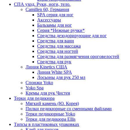
СПА уход. Руки, ноги, тело.
Camillen 60, Германия
SPA серия для ног
Аксессуары
Бальзамы для ног
Серия *Нежные ручки*
Средства дезодорирующие для ног
Средства для ванн
Средства для массажа
Средства для ногтей
Средства для размягчения ороговелостей
Средства для рук
Линия Kinetics США
Линия White SPA
Лосьоны для рук 250 мл
Спонжи Yoko
Yoko Spa
Кремы для рук Чистея
Терки для педикюра
Мягкий камень (Ю. Корея)
Пилки педикюрные со сменными файлами
Терки педикюрные Yoko
Терки для педикюра Ellis
Типсы в пластиковых упаковках
Клей для типсов