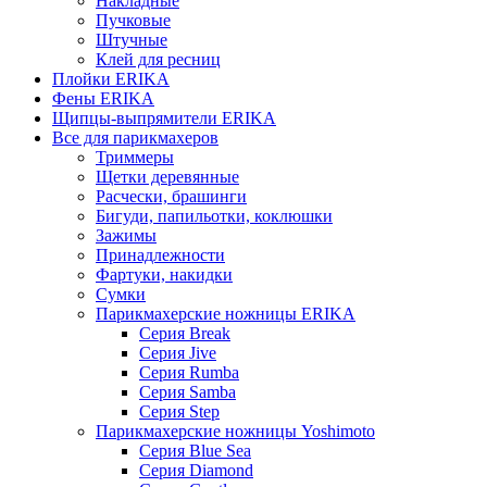
Накладные
Пучковые
Штучные
Клей для ресниц
Плойки ERIKA
Фены ERIKA
Щипцы-выпрямители ERIKA
Все для парикмахеров
Триммеры
Щетки деревянные
Расчески, брашинги
Бигуди, папильотки, коклюшки
Зажимы
Принадлежности
Фартуки, накидки
Сумки
Парикмахерские ножницы ERIKA
Серия Break
Серия Jive
Серия Rumba
Серия Samba
Серия Step
Парикмахерские ножницы Yoshimoto
Серия Blue Sea
Серия Diamond