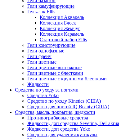
Гели база|топ
Гели камуфлирующие
Гель-лак Ellis
Коллекция Акварель
Коллекция Блеск
Коллекция Жемчуг
Коллекция Карамель
Стартовый набор Ellis
Гели конструирующие
Гели однофазные
Гели френч
Гели цветные
Гели цветные витражные
Гели цветные с блестками
Гели цветные с крупными блестками
Жидкости
Средства по уходу за ногтями
Средства Yoko
Средство по уходу Kinetics (США)
Средства для ногтей IQ Beauty (США)
Средства, масла, покрытия, жидкости
Противогрибковые средства
Жидкости, доп средства Severina, DeLakrua
Жидкости, доп средства Yoko
Средства для удаления кутикулы