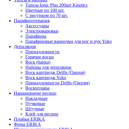
Типсы Ionic Plus 200шт Kinetics
Цветные по 100 шт.
С рисунком по 70 шт.
Парафинотерапия
Аксессуары
Электроварежки
Парафины
Парафиновые ванночки для ног и рук Yoko
Депиляция
Принадлежности
Горячие воски
Воск (банка)
Наборы для депиляции
Воск картридж Delfis (Греция)
Воск картридж Yoko
Принадлежности Delfis (Греция)
Воскоплавы
Наращивание ресниц
Накладные
Пучковые
Штучные
Клей для ресниц
Плойки ERIKA
Фены ERIKA