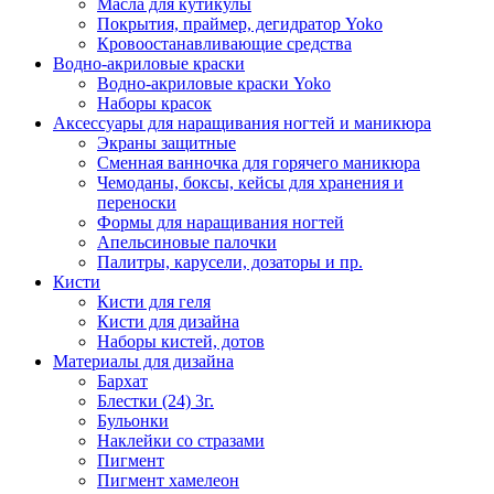
Масла для кутикулы
Покрытия, праймер, дегидратор Yoko
Кровоостанавливающие средства
Водно-акриловые краски
Водно-акриловые краски Yoko
Наборы красок
Аксессуары для наращивания ногтей и маникюра
Экраны защитные
Сменная ванночка для горячего маникюра
Чемоданы, боксы, кейсы для хранения и
переноски
Формы для наращивания ногтей
Апельсиновые палочки
Палитры, карусели, дозаторы и пр.
Кисти
Кисти для геля
Кисти для дизайна
Наборы кистей, дотов
Материалы для дизайна
Бархат
Блестки (24) 3г.
Бульонки
Наклейки со стразами
Пигмент
Пигмент хамелеон