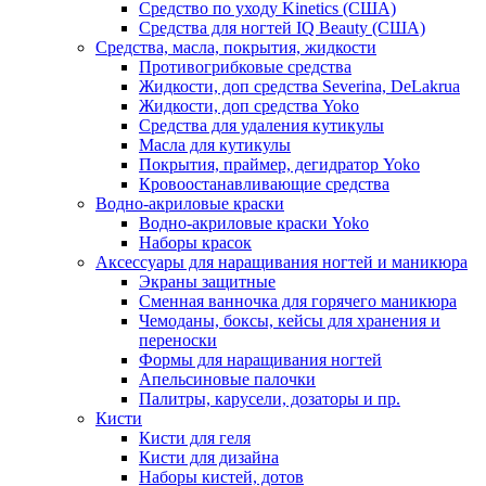
Средство по уходу Kinetics (США)
Средства для ногтей IQ Beauty (США)
Средства, масла, покрытия, жидкости
Противогрибковые средства
Жидкости, доп средства Severina, DeLakrua
Жидкости, доп средства Yoko
Средства для удаления кутикулы
Масла для кутикулы
Покрытия, праймер, дегидратор Yoko
Кровоостанавливающие средства
Водно-акриловые краски
Водно-акриловые краски Yoko
Наборы красок
Аксессуары для наращивания ногтей и маникюра
Экраны защитные
Сменная ванночка для горячего маникюра
Чемоданы, боксы, кейсы для хранения и
переноски
Формы для наращивания ногтей
Апельсиновые палочки
Палитры, карусели, дозаторы и пр.
Кисти
Кисти для геля
Кисти для дизайна
Наборы кистей, дотов