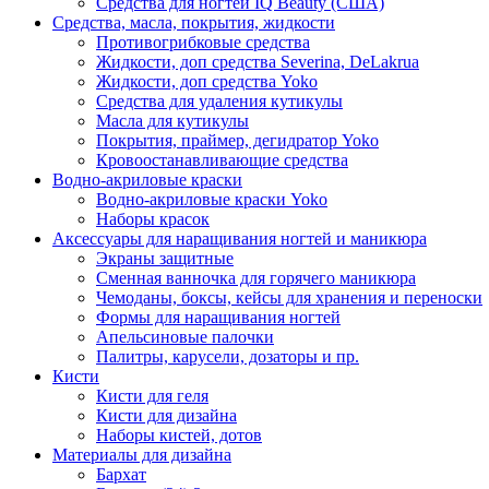
Средства для ногтей IQ Beauty (США)
Средства, масла, покрытия, жидкости
Противогрибковые средства
Жидкости, доп средства Severina, DeLakrua
Жидкости, доп средства Yoko
Средства для удаления кутикулы
Масла для кутикулы
Покрытия, праймер, дегидратор Yoko
Кровоостанавливающие средства
Водно-акриловые краски
Водно-акриловые краски Yoko
Наборы красок
Аксессуары для наращивания ногтей и маникюра
Экраны защитные
Сменная ванночка для горячего маникюра
Чемоданы, боксы, кейсы для хранения и переноски
Формы для наращивания ногтей
Апельсиновые палочки
Палитры, карусели, дозаторы и пр.
Кисти
Кисти для геля
Кисти для дизайна
Наборы кистей, дотов
Материалы для дизайна
Бархат