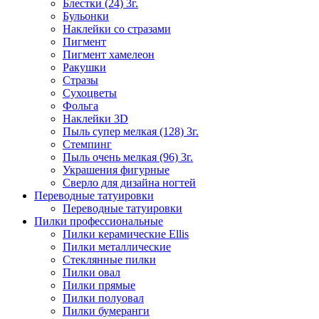
Блестки (24) 3г.
Бульонки
Наклейки со стразами
Пигмент
Пигмент хамелеон
Ракушки
Стразы
Сухоцветы
Фольга
Наклейки 3D
Пыль супер мелкая (128) 3г.
Стемпинг
Пыль очень мелкая (96) 3г.
Украшения фигурные
Сверло для дизайна ногтей
Переводные татуировки
Переводные татуировки
Пилки профессиональные
Пилки керамические Ellis
Пилки металлические
Стеклянные пилки
Пилки овал
Пилки прямые
Пилки полуовал
Пилки бумеранги