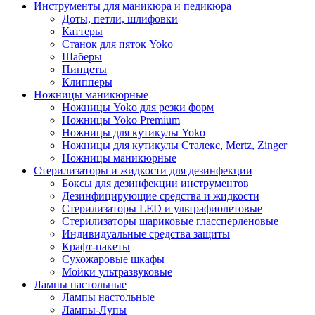
Инструменты для маникюра и педикюра
Доты, петли, шлифовки
Каттеры
Станок для пяток Yoko
Шаберы
Пинцеты
Клипперы
Ножницы маникюрные
Ножницы Yoko для резки форм
Ножницы Yoko Premium
Ножницы для кутикулы Yoko
Ножницы для кутикулы Сталекс, Mertz, Zinger
Ножницы маникюрные
Стерилизаторы и жидкости для дезинфекции
Боксы для дезинфекции инструментов
Дезинфицирующие средства и жидкости
Стерилизаторы LED и ультрафиолетовые
Стерилизаторы шариковые глассперленовые
Индивидуальные средства защиты
Крафт-пакеты
Сухожаровые шкафы
Мойки ультразвуковые
Лампы настольные
Лампы настольные
Лампы-Лупы