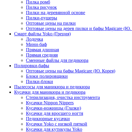
Пилка ромб
Пилка рисунок
Пилки на деревянной основе
Пилки-пушеры
Оптовые цены на пилки
Оптовые цены на дерев пилки и бафы Magicare (Ю. 
Смарт файлы Yoko (Греция)
Лодочка
Мини-баф
Прямая длинная
Прямая средняя
Сменные файлы для педикюра
Полировки-бафы
Оптовые цены на бафы Magicare (Ю. Корея)
Блоки полировщики
Пилки-блоки
Пылесосы для маникюра и педикюра
Кусачки для маникюра и педикюра
Стерилизация, очистка инструмента
Кусачки Nippon Nippers
Кусачки-ножницы (Глазки)
Кусачки для вросшего ногтя
Педикюрные кусачки
Кусачки Yoko с низкой пяткой
Кусачки для кутикулы Yoko