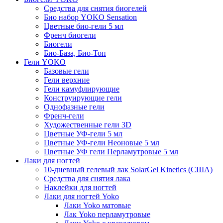
Средства для снятия биогелей
Био набор YOKO Sensation
Цветные био-гели 5 мл
Френч биогели
Биогели
Био-База, Био-Топ
Гели YOKO
Базовые гели
Гели верхние
Гели камуфлирующие
Конструирующие гели
Однофазные гели
Френч-гели
Художественные гели 3D
Цветные УФ-гели 5 мл
Цветные УФ-гели Неоновые 5 мл
Цветные УФ гели Перламутровые 5 мл
Лаки для ногтей
10-дневный гелевый лак SolarGel Kinetics (США)
Средства для снятия лака
Наклейки для ногтей
Лаки для ногтей Yoko
Лаки Yoko матовые
Лак Yoko перламутровые