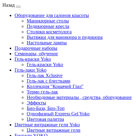
Назад
Оборудование для салонов красоты
Маникюрные столы
Педикюрные кресла
Столики косметолога
Вытяжки для маникюра и педикюра
Настольные лампы
Подарочные наборы
Семинары, обучение
Гель-краски Yoko
Гель-краски Yoko
Гель-лаки Yoko
Гель-лак Xclusive
Гель-лак с блестками
Коллекция "Кошачий Глаз"
Термо гель-лак
Необходимые материалы , средства, оборудование
Эффекты
Био-База, Био-Топ
Однофазный Express Gel Yoko
Цветовая палитра
Цветные витражные гели Yoko
Цветные витражные гели
Биогели YOKO