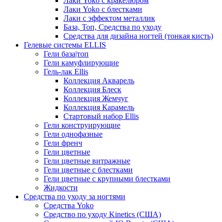
Лаки Yoko с кракелюром
Лаки Yoko с блестками
Лаки с эффектом металлик
База, Топ, Средства по уходу
Средства для дизайна ногтей (тонкая кисть)
Гелевые системы ELLIS
Гели база|топ
Гели камуфлирующие
Гель-лак Ellis
Коллекция Акварель
Коллекция Блеск
Коллекция Жемчуг
Коллекция Карамель
Стартовый набор Ellis
Гели конструирующие
Гели однофазные
Гели френч
Гели цветные
Гели цветные витражные
Гели цветные с блестками
Гели цветные с крупными блестками
Жидкости
Средства по уходу за ногтями
Средства Yoko
Средство по уходу Kinetics (США)