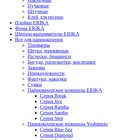
Накладные
Пучковые
Штучные
Клей для ресниц
Плойки ERIKA
Фены ERIKA
Щипцы-выпрямители ERIKA
Все для парикмахеров
Триммеры
Щетки деревянные
Расчески, брашинги
Бигуди, папильотки, коклюшки
Зажимы
Принадлежности
Фартуки, накидки
Сумки
Парикмахерские ножницы ERIKA
Серия Break
Серия Jive
Серия Rumba
Серия Samba
Серия Step
Парикмахерские ножницы Yoshimoto
Серия Blue Sea
Серия Diamond