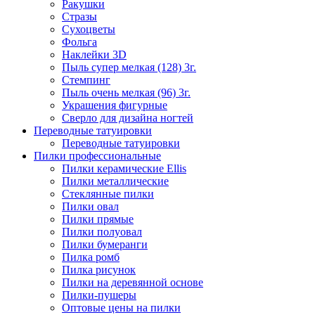
Ракушки
Стразы
Сухоцветы
Фольга
Наклейки 3D
Пыль супер мелкая (128) 3г.
Стемпинг
Пыль очень мелкая (96) 3г.
Украшения фигурные
Сверло для дизайна ногтей
Переводные татуировки
Переводные татуировки
Пилки профессиональные
Пилки керамические Ellis
Пилки металлические
Стеклянные пилки
Пилки овал
Пилки прямые
Пилки полуовал
Пилки бумеранги
Пилка ромб
Пилка рисунок
Пилки на деревянной основе
Пилки-пушеры
Оптовые цены на пилки