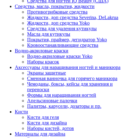
Средства для ногтей IQ Beauty (США)
Средства, масла, покрытия, жидкости
Противогрибковые средства
Жидкости, доп средства Severina, DeLakrua
Жидкости, доп средства Yoko
Средства для удаления кутикулы
Масла для кутикулы
Покрытия, праймер, дегидратор Yoko
Кровоостанавливающие средства
Водно-акриловые краски
Водно-акриловые краски Yoko
Наборы красок
Аксессуары для наращивания ногтей и маникюра
Экраны защитные
Сменная ванночка для горячего маникюра
Чемоданы, боксы, кейсы для хранения и
переноски
Формы для наращивания ногтей
Апельсиновые палочки
Палитры, карусели, дозаторы и пр.
Кисти
Кисти для геля
Кисти для дизайна
Наборы кистей, дотов
Материалы для дизайна