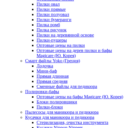
Пилки овал
Пилки прямые
Пилки полуовал
Пилки бумеранги
Пилка ромб
Пилка рисунок
Пилки на деревянной основе
Пилки-пушеры
Оптовые цены на пилки
Оптовые цены на дерев пилки и бафы
Magicare (Ю. Корея)
Смарт файлы Yoko (Греция)
Лодочка
Мини-баф
Прямая длинная
Прямая средняя
Сменные файлы для педикюра
Полировки-бафы
Оптовые цены на бафы Magicare (Ю. Корея)
Блоки полировщики
Пилки-блоки
Пылесосы для маникюра и педикюра
Кусачки для маникюра и педикюра
Стерилизация, очистка инструмента
Кусачки Nippon Nippers