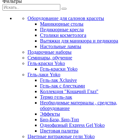
Фильтры
Оборудование для салонов красоты
Маникюрные столы
Педикюрные кресла
Столики косметолога
Вытяжки для маникюра и педикюра
Настольные лампы
Подарочные наборы
Семинары, обучение
Гель-краски Yoko
Гель-краски Yoko
Гель-лаки Yoko
Гель-лак Xclusive
Гель-лак с блестками
Коллекция "Кошачий Глаз"
Термо гель-лак
Необходимые материалы , средства,
оборудование
Эффекты
Био-База, Био-Топ
Однофазный Express Gel Yoko
Цветовая палитра
Цветные витражные гели Yoko