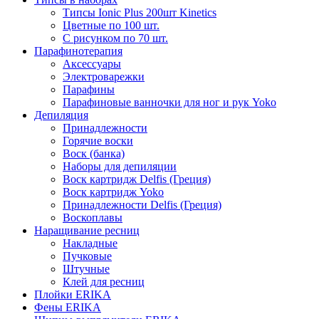
Типсы Ionic Plus 200шт Kinetics
Цветные по 100 шт.
С рисунком по 70 шт.
Парафинотерапия
Аксессуары
Электроварежки
Парафины
Парафиновые ванночки для ног и рук Yoko
Депиляция
Принадлежности
Горячие воски
Воск (банка)
Наборы для депиляции
Воск картридж Delfis (Греция)
Воск картридж Yoko
Принадлежности Delfis (Греция)
Воскоплавы
Наращивание ресниц
Накладные
Пучковые
Штучные
Клей для ресниц
Плойки ERIKA
Фены ERIKA