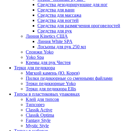
Средства дезодорирующие для ног
Средства для ванн
Средства для массажа
Средства для ногтей
Средства для размягчения ороговелостей
Средства для рук
Линия Kinetics США
Линия White SPA
Лосьоны для рук 250 мл
Спонжи Yoko
Yoko Spa
Кремы для рук Чистея
Терки для педикюра
Мягкий камень (Ю. Корея)
Пилки педикюрные со сменными файлами
Терки педикюрные Yoko
Терки для педикюра Ellis
Типсы в пластиковых упаковках
Клей для типсов
Типсорез
Classik Active
Classik Optima
Fantasy Style
Mystic Style
Типсы в наборах