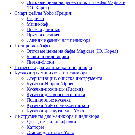
Оптовые цены на дерев пилки и бафы Magicare
(Ю. Корея)
Смарт файлы Yoko (Греция)
Лодочка
Мини-баф
Прямая длинная
Прямая средняя
Сменные файлы для педикюра
Полировки-бафы
Оптовые цены на бафы Magicare (Ю. Корея)
Блоки полировщики
Пилки-блоки
Пылесосы для маникюра и педикюра
Кусачки для маникюра и педикюра
Стерилизация, очистка инструмента
Кусачки Nippon Nippers
Кусачки-ножницы (Глазки)
Кусачки для вросшего ногтя
Педикюрные кусачки
Кусачки Yoko с низкой пяткой
Кусачки для кутикулы Yoko
Инструменты для маникюра и педикюра
Доты, петли, шлифовки
Каттеры
Станок для пяток Yoko