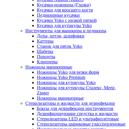
Кусачки-ножницы (Глазки)
Кусачки для вросшего ногтя
Педикюрные кусачки
Кусачки Yoko с низкой пяткой
Кусачки для кутикулы Yoko
Инструменты для маникюра и педикюра
Доты, петли, шлифовки
Каттеры
Станок для пяток Yoko
Шаберы
Пинцеты
Клипперы
Ножницы маникюрные
Ножницы Yoko для резки форм
Ножницы Yoko Premium
Ножницы для кутикулы Yoko
Ножницы для кутикулы Сталекс, Mertz,
Zinger
Ножницы маникюрные
Стерилизаторы и жидкости для дезинфекции
Боксы для дезинфекции инструментов
Дезинфицирующие средства и жидкости
Стерилизаторы LED и ультрафиолетовые
Стерилизаторы шариковые глассперленовые