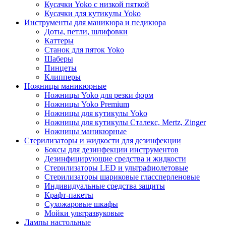
Кусачки Yoko с низкой пяткой
Кусачки для кутикулы Yoko
Инструменты для маникюра и педикюра
Доты, петли, шлифовки
Каттеры
Станок для пяток Yoko
Шаберы
Пинцеты
Клипперы
Ножницы маникюрные
Ножницы Yoko для резки форм
Ножницы Yoko Premium
Ножницы для кутикулы Yoko
Ножницы для кутикулы Сталекс, Mertz, Zinger
Ножницы маникюрные
Стерилизаторы и жидкости для дезинфекции
Боксы для дезинфекции инструментов
Дезинфицирующие средства и жидкости
Стерилизаторы LED и ультрафиолетовые
Стерилизаторы шариковые глассперленовые
Индивидуальные средства защиты
Крафт-пакеты
Сухожаровые шкафы
Мойки ультразвуковые
Лампы настольные