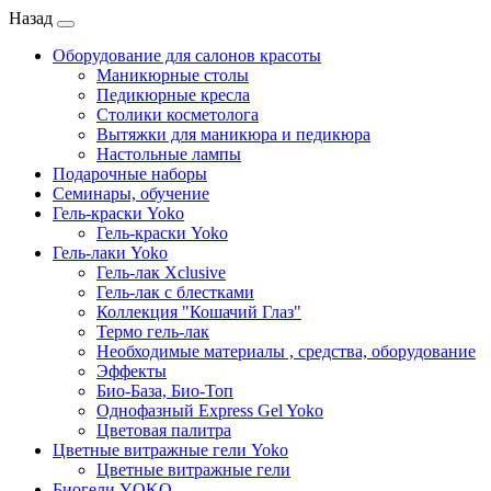
Назад
Оборудование для салонов красоты
Маникюрные столы
Педикюрные кресла
Столики косметолога
Вытяжки для маникюра и педикюра
Настольные лампы
Подарочные наборы
Семинары, обучение
Гель-краски Yoko
Гель-краски Yoko
Гель-лаки Yoko
Гель-лак Xclusive
Гель-лак с блестками
Коллекция "Кошачий Глаз"
Термо гель-лак
Необходимые материалы , средства, оборудование
Эффекты
Био-База, Био-Топ
Однофазный Express Gel Yoko
Цветовая палитра
Цветные витражные гели Yoko
Цветные витражные гели
Биогели YOKO