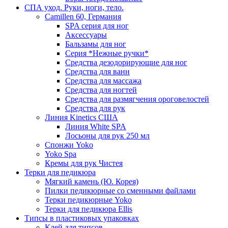
СПА уход. Руки, ноги, тело.
Camillen 60, Германия
SPA серия для ног
Аксессуары
Бальзамы для ног
Серия *Нежные ручки*
Средства дезодорирующие для ног
Средства для ванн
Средства для массажа
Средства для ногтей
Средства для размягчения ороговелостей
Средства для рук
Линия Kinetics США
Линия White SPA
Лосьоны для рук 250 мл
Спонжи Yoko
Yoko Spa
Кремы для рук Чистея
Терки для педикюра
Мягкий камень (Ю. Корея)
Пилки педикюрные со сменными файлами
Терки педикюрные Yoko
Терки для педикюра Ellis
Типсы в пластиковых упаковках
Клей для типсов