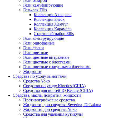
Гели база|топ
Гели камуфлирующие
Гель-лак Ellis
Коллекция Акварель
Коллекция Блеск
Коллекция Жемчуг
Коллекция Карамель
Стартовый набор Ellis
Гели конструирующие
Гели однофазные
Гели френч
Гели цветные
Гели цветные витражные
Гели цветные с блестками
Гели цветные с крупными блестками
Жидкости
Средства по уходу за ногтями
Средства Yoko
Средство по уходу Kinetics (США)
Средства для ногтей IQ Beauty (США)
Средства, масла, покрытия, жидкости
Противогрибковые средства
Жидкости, доп средства Severina, DeLakrua
Жидкости, доп средства Yoko
Средства для удаления кутикулы