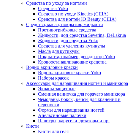
Средства по уходу за ногтями
Средства Yoko
Средство по уходу Kinetics (США)
Средства для ногтей IQ Beauty (США)
Средства, масла, покрытия, жидкости
Противогрибковые средства
Жидкости, доп средства Severina, DeLakrua
Жидкости, доп средства Yoko
Средства для удаления кутикулы
Масла для кутикулы
Покрытия, праймер, дегидратор Yoko
Кровоостанавливающие средства
Водно-акриловые краски
Водно-акриловые краски Yoko
Наборы красок
Аксессуары для наращивания ногтей и маникюра
Экраны защитные
Сменная ванночка для горячего маникюра
Чемоданы, боксы, кейсы для хранения и
переноски
Формы для наращивания ногтей
Апельсиновые палочки
Палитры, карусели, дозаторы и пр.
Кисти
Кисти для геля