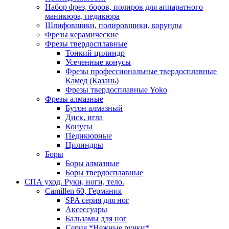
Набор фрез, боров, полиров для аппаратного
маникюра, педикюра
Шлифовщики, полировщики, корунды
Фрезы керамические
Фрезы твердосплавные
Тонкий цилиндр
Усеченные конусы
Фрезы профессиональные твердосплавные
Камед (Казань)
Фрезы твердосплавные Yoko
Фрезы алмазные
Бутон алмазный
Диск, игла
Конусы
Педикюрные
Цилиндры
Боры
Боры алмазные
Боры твердосплавные
СПА уход. Руки, ноги, тело.
Camillen 60, Германия
SPA серия для ног
Аксессуары
Бальзамы для ног
Серия *Нежные ручки*