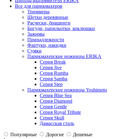
Щипцы-выпрямители ERIKA
Все для парикмахеров
Триммеры
Щетки деревянные
Расчески, брашинги
Бигуди, папильотки, коклюшки
Зажимы
Принадлежности
Фартуки, накидки
Сумки
Парикмахерские ножницы ERIKA
Серия Break
Серия Jive
Серия Rumba
Серия Samba
Серия Step
Парикмахерские ножницы Yoshimoto
Серия Blue Sea
Серия Diamond
Серия Gentle
Серия Royal Tribute
Серия Skull
Дамасская сталь
Популярные
Дорогие
Дешевые