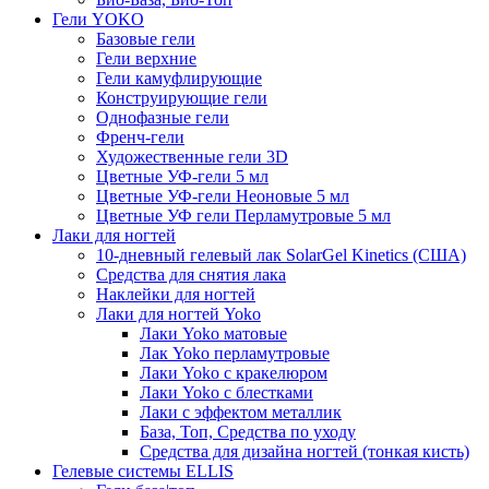
Гели YOKO
Базовые гели
Гели верхние
Гели камуфлирующие
Конструирующие гели
Однофазные гели
Френч-гели
Художественные гели 3D
Цветные УФ-гели 5 мл
Цветные УФ-гели Неоновые 5 мл
Цветные УФ гели Перламутровые 5 мл
Лаки для ногтей
10-дневный гелевый лак SolarGel Kinetics (США)
Средства для снятия лака
Наклейки для ногтей
Лаки для ногтей Yoko
Лаки Yoko матовые
Лак Yoko перламутровые
Лаки Yoko с кракелюром
Лаки Yoko с блестками
Лаки с эффектом металлик
База, Топ, Средства по уходу
Средства для дизайна ногтей (тонкая кисть)
Гелевые системы ELLIS