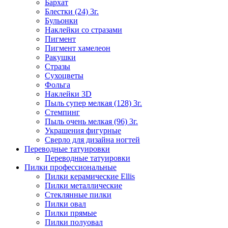
Бархат
Блестки (24) 3г.
Бульонки
Наклейки со стразами
Пигмент
Пигмент хамелеон
Ракушки
Стразы
Сухоцветы
Фольга
Наклейки 3D
Пыль супер мелкая (128) 3г.
Стемпинг
Пыль очень мелкая (96) 3г.
Украшения фигурные
Сверло для дизайна ногтей
Переводные татуировки
Переводные татуировки
Пилки профессиональные
Пилки керамические Ellis
Пилки металлические
Стеклянные пилки
Пилки овал
Пилки прямые
Пилки полуовал