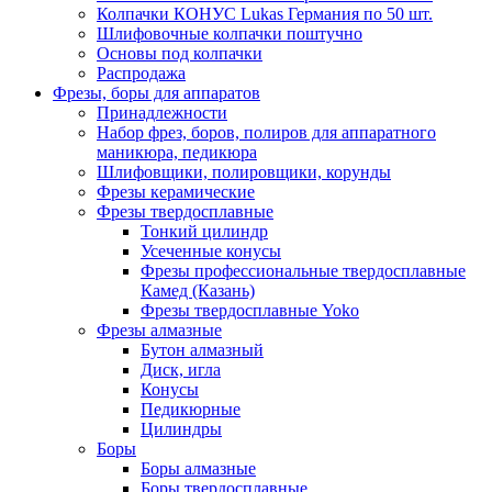
Колпачки КОНУС Lukas Германия по 50 шт.
Шлифовочные колпачки поштучно
Основы под колпачки
Распродажа
Фрезы, боры для аппаратов
Принадлежности
Набор фрез, боров, полиров для аппаратного
маникюра, педикюра
Шлифовщики, полировщики, корунды
Фрезы керамические
Фрезы твердосплавные
Тонкий цилиндр
Усеченные конусы
Фрезы профессиональные твердосплавные
Камед (Казань)
Фрезы твердосплавные Yoko
Фрезы алмазные
Бутон алмазный
Диск, игла
Конусы
Педикюрные
Цилиндры
Боры
Боры алмазные
Боры твердосплавные