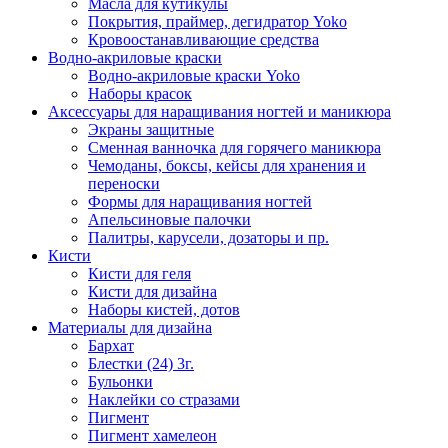
Масла для кутикулы
Покрытия, праймер, дегидратор Yoko
Кровоостанавливающие средства
Водно-акриловые краски
Водно-акриловые краски Yoko
Наборы красок
Аксессуары для наращивания ногтей и маникюра
Экраны защитные
Сменная ванночка для горячего маникюра
Чемоданы, боксы, кейсы для хранения и
переноски
Формы для наращивания ногтей
Апельсиновые палочки
Палитры, карусели, дозаторы и пр.
Кисти
Кисти для геля
Кисти для дизайна
Наборы кистей, дотов
Материалы для дизайна
Бархат
Блестки (24) 3г.
Бульонки
Наклейки со стразами
Пигмент
Пигмент хамелеон