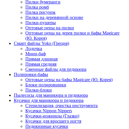
Пилки бумеранги
Пилка ромб
Пилка рисунок
Пилки на деревянной основе
Пилки-пушеры
Оптовые цены на пилки
Оптовые цены на дерев пилки и бафы Magicare
(Ю. Корея)
Смарт файлы Yoko (Греция)
Лодочка
Мини-баф
Прямая длинная
Прямая средняя
Сменные файлы для педикюра
Полировки-бафы
Оптовые цены на бафы Magicare (Ю. Корея)
Блоки полировщики
Пилки-блоки
Пылесосы для маникюра и педикюра
Кусачки для маникюра и педикюра
Стерилизация, очистка инструмента
Кусачки Nippon Nippers
Кусачки-ножницы (Глазки)
Кусачки для вросшего ногтя
Педикюрные кусачки