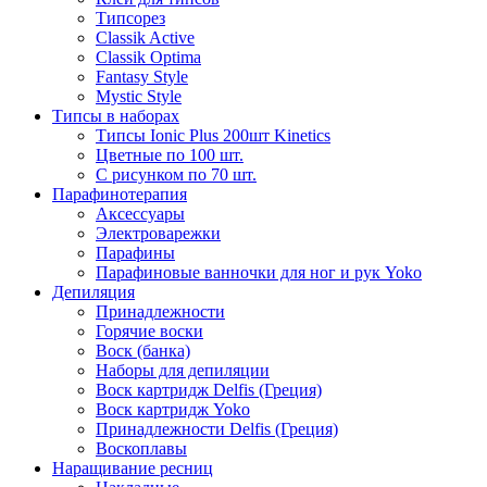
Типсорез
Classik Active
Classik Optima
Fantasy Style
Mystic Style
Типсы в наборах
Типсы Ionic Plus 200шт Kinetics
Цветные по 100 шт.
С рисунком по 70 шт.
Парафинотерапия
Аксессуары
Электроварежки
Парафины
Парафиновые ванночки для ног и рук Yoko
Депиляция
Принадлежности
Горячие воски
Воск (банка)
Наборы для депиляции
Воск картридж Delfis (Греция)
Воск картридж Yoko
Принадлежности Delfis (Греция)
Воскоплавы
Наращивание ресниц