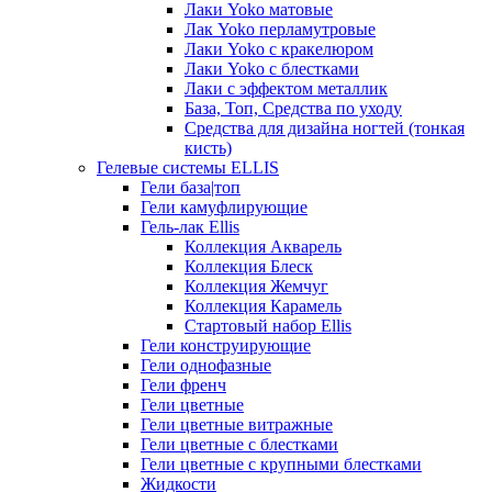
Лаки Yoko матовые
Лак Yoko перламутровые
Лаки Yoko с кракелюром
Лаки Yoko с блестками
Лаки с эффектом металлик
База, Топ, Средства по уходу
Средства для дизайна ногтей (тонкая
кисть)
Гелевые системы ELLIS
Гели база|топ
Гели камуфлирующие
Гель-лак Ellis
Коллекция Акварель
Коллекция Блеск
Коллекция Жемчуг
Коллекция Карамель
Стартовый набор Ellis
Гели конструирующие
Гели однофазные
Гели френч
Гели цветные
Гели цветные витражные
Гели цветные с блестками
Гели цветные с крупными блестками
Жидкости