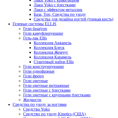
Лаки Yoko с кракелюром
Лаки Yoko с блестками
Лаки с эффектом металлик
База, Топ, Средства по уходу
Средства для дизайна ногтей (тонкая кисть)
Гелевые системы ELLIS
Гели база|топ
Гели камуфлирующие
Гель-лак Ellis
Коллекция Акварель
Коллекция Блеск
Коллекция Жемчуг
Коллекция Карамель
Стартовый набор Ellis
Гели конструирующие
Гели однофазные
Гели френч
Гели цветные
Гели цветные витражные
Гели цветные с блестками
Гели цветные с крупными блестками
Жидкости
Средства по уходу за ногтями
Средства Yoko
Средство по уходу Kinetics (США)