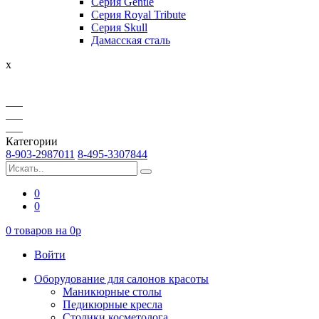
Серия Gentle
Серия Royal Tribute
Серия Skull
Дамасская сталь
x
Категории
8-903-2987011
8-495-3307844
0
0
0
товаров на
0
p
Войти
Оборудование для салонов красоты
Маникюрные столы
Педикюрные кресла
Столики косметолога