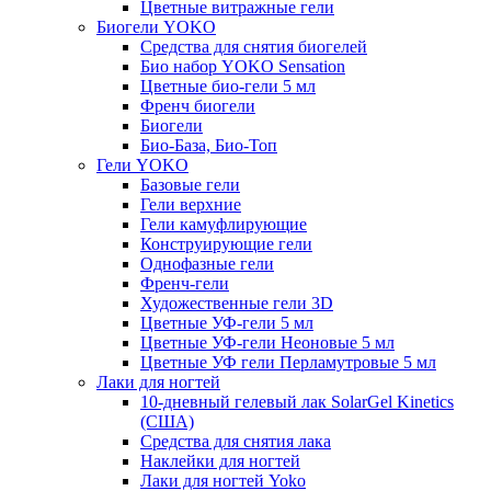
Цветные витражные гели
Биогели YOKO
Средства для снятия биогелей
Био набор YOKO Sensation
Цветные био-гели 5 мл
Френч биогели
Биогели
Био-База, Био-Топ
Гели YOKO
Базовые гели
Гели верхние
Гели камуфлирующие
Конструирующие гели
Однофазные гели
Френч-гели
Художественные гели 3D
Цветные УФ-гели 5 мл
Цветные УФ-гели Неоновые 5 мл
Цветные УФ гели Перламутровые 5 мл
Лаки для ногтей
10-дневный гелевый лак SolarGel Kinetics
(США)
Средства для снятия лака
Наклейки для ногтей
Лаки для ногтей Yoko