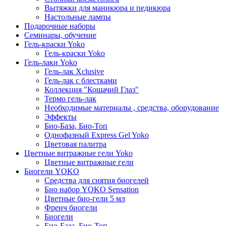
Вытяжки для маникюра и педикюра
Настольные лампы
Подарочные наборы
Семинары, обучение
Гель-краски Yoko
Гель-краски Yoko
Гель-лаки Yoko
Гель-лак Xclusive
Гель-лак с блестками
Коллекция "Кошачий Глаз"
Термо гель-лак
Необходимые материалы , средства, оборудование
Эффекты
Био-База, Био-Топ
Однофазный Express Gel Yoko
Цветовая палитра
Цветные витражные гели Yoko
Цветные витражные гели
Биогели YOKO
Средства для снятия биогелей
Био набор YOKO Sensation
Цветные био-гели 5 мл
Френч биогели
Биогели
Био-База, Био-Топ