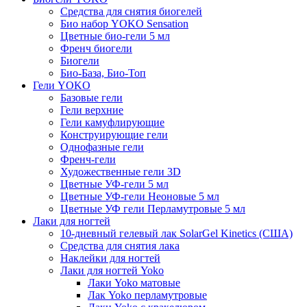
Средства для снятия биогелей
Био набор YOKO Sensation
Цветные био-гели 5 мл
Френч биогели
Биогели
Био-База, Био-Топ
Гели YOKO
Базовые гели
Гели верхние
Гели камуфлирующие
Конструирующие гели
Однофазные гели
Френч-гели
Художественные гели 3D
Цветные УФ-гели 5 мл
Цветные УФ-гели Неоновые 5 мл
Цветные УФ гели Перламутровые 5 мл
Лаки для ногтей
10-дневный гелевый лак SolarGel Kinetics (США)
Средства для снятия лака
Наклейки для ногтей
Лаки для ногтей Yoko
Лаки Yoko матовые
Лак Yoko перламутровые