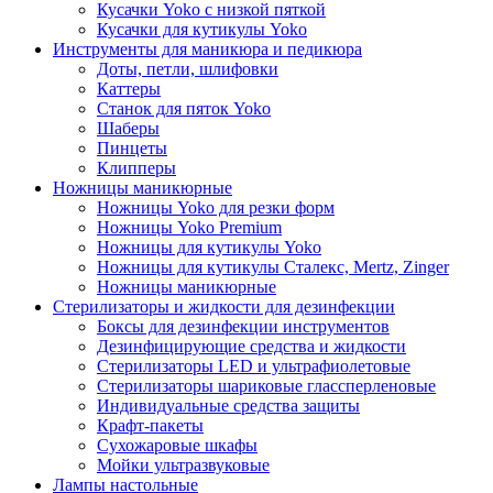
Кусачки Yoko с низкой пяткой
Кусачки для кутикулы Yoko
Инструменты для маникюра и педикюра
Доты, петли, шлифовки
Каттеры
Станок для пяток Yoko
Шаберы
Пинцеты
Клипперы
Ножницы маникюрные
Ножницы Yoko для резки форм
Ножницы Yoko Premium
Ножницы для кутикулы Yoko
Ножницы для кутикулы Сталекс, Mertz, Zinger
Ножницы маникюрные
Стерилизаторы и жидкости для дезинфекции
Боксы для дезинфекции инструментов
Дезинфицирующие средства и жидкости
Стерилизаторы LED и ультрафиолетовые
Стерилизаторы шариковые глассперленовые
Индивидуальные средства защиты
Крафт-пакеты
Сухожаровые шкафы
Мойки ультразвуковые
Лампы настольные