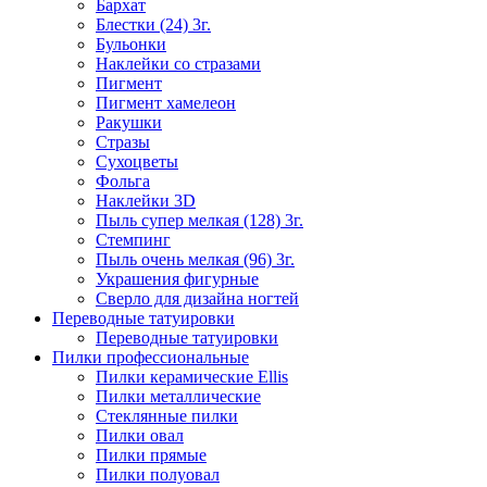
Бархат
Блестки (24) 3г.
Бульонки
Наклейки со стразами
Пигмент
Пигмент хамелеон
Ракушки
Стразы
Сухоцветы
Фольга
Наклейки 3D
Пыль супер мелкая (128) 3г.
Стемпинг
Пыль очень мелкая (96) 3г.
Украшения фигурные
Сверло для дизайна ногтей
Переводные татуировки
Переводные татуировки
Пилки профессиональные
Пилки керамические Ellis
Пилки металлические
Стеклянные пилки
Пилки овал
Пилки прямые
Пилки полуовал