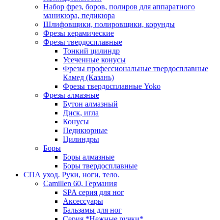
Набор фрез, боров, полиров для аппаратного
маникюра, педикюра
Шлифовщики, полировщики, корунды
Фрезы керамические
Фрезы твердосплавные
Тонкий цилиндр
Усеченные конусы
Фрезы профессиональные твердосплавные
Камед (Казань)
Фрезы твердосплавные Yoko
Фрезы алмазные
Бутон алмазный
Диск, игла
Конусы
Педикюрные
Цилиндры
Боры
Боры алмазные
Боры твердосплавные
СПА уход. Руки, ноги, тело.
Camillen 60, Германия
SPA серия для ног
Аксессуары
Бальзамы для ног
Серия *Нежные ручки*