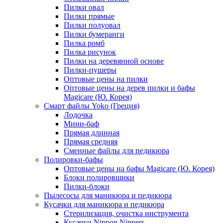
Пилки овал
Пилки прямые
Пилки полуовал
Пилки бумеранги
Пилка ромб
Пилка рисунок
Пилки на деревянной основе
Пилки-пушеры
Оптовые цены на пилки
Оптовые цены на дерев пилки и бафы
Magicare (Ю. Корея)
Смарт файлы Yoko (Греция)
Лодочка
Мини-баф
Прямая длинная
Прямая средняя
Сменные файлы для педикюра
Полировки-бафы
Оптовые цены на бафы Magicare (Ю. Корея)
Блоки полировщики
Пилки-блоки
Пылесосы для маникюра и педикюра
Кусачки для маникюра и педикюра
Стерилизация, очистка инструмента
Кусачки Nippon Nippers