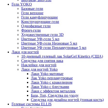
Гели YOKO
Базовые гели
Гели верхние
Гели камуфлирующие
Конструирующие гели
Однофазные гели
Френч-гели
Художественные гели 3D
Цветные УФ-гели 5 мл
Цветные УФ-гели Неоновые 5 мл
Цветные УФ гели Перламутровые 5 мл
Лаки для ногтей
10-дневный гелевый лак SolarGel Kinetics (США)
Средства для снятия лака
Наклейки для ногтей
Лаки для ногтей Yoko
Лаки Yoko матовые
Лак Yoko перламутровые
Лаки Yoko с кракелюром
Лаки Yoko с блестками
Лаки с эффектом металлик
База, Топ, Средства по уходу
Средства для дизайна ногтей (тонкая кисть)
Гелевые системы ELLIS