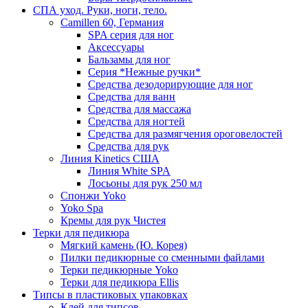
СПА уход. Руки, ноги, тело.
Camillen 60, Германия
SPA серия для ног
Аксессуары
Бальзамы для ног
Серия *Нежные ручки*
Средства дезодорирующие для ног
Средства для ванн
Средства для массажа
Средства для ногтей
Средства для размягчения ороговелостей
Средства для рук
Линия Kinetics США
Линия White SPA
Лосьоны для рук 250 мл
Спонжи Yoko
Yoko Spa
Кремы для рук Чистея
Терки для педикюра
Мягкий камень (Ю. Корея)
Пилки педикюрные со сменными файлами
Терки педикюрные Yoko
Терки для педикюра Ellis
Типсы в пластиковых упаковках
Клей для типсов