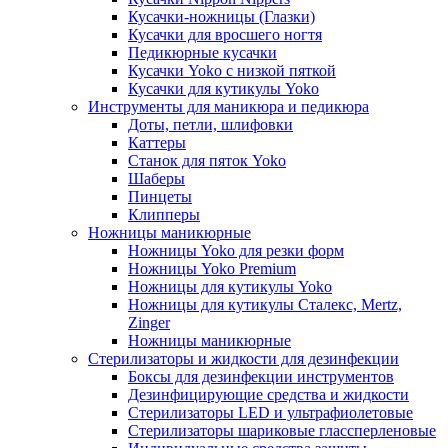
Кусачки-ножницы (Глазки)
Кусачки для вросшего ногтя
Педикюрные кусачки
Кусачки Yoko с низкой пяткой
Кусачки для кутикулы Yoko
Инструменты для маникюра и педикюра
Доты, петли, шлифовки
Каттеры
Станок для пяток Yoko
Шаберы
Пинцеты
Клипперы
Ножницы маникюрные
Ножницы Yoko для резки форм
Ножницы Yoko Premium
Ножницы для кутикулы Yoko
Ножницы для кутикулы Сталекс, Mertz,
Zinger
Ножницы маникюрные
Стерилизаторы и жидкости для дезинфекции
Боксы для дезинфекции инструментов
Дезинфицирующие средства и жидкости
Стерилизаторы LED и ультрафиолетовые
Стерилизаторы шариковые глассперленовые