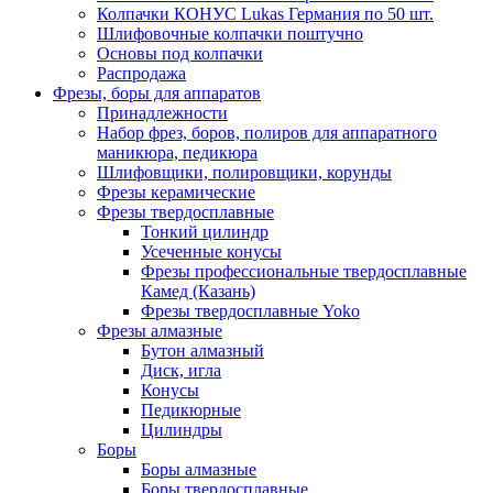
Колпачки КОНУС Lukas Германия по 50 шт.
Шлифовочные колпачки поштучно
Основы под колпачки
Распродажа
Фрезы, боры для аппаратов
Принадлежности
Набор фрез, боров, полиров для аппаратного
маникюра, педикюра
Шлифовщики, полировщики, корунды
Фрезы керамические
Фрезы твердосплавные
Тонкий цилиндр
Усеченные конусы
Фрезы профессиональные твердосплавные
Камед (Казань)
Фрезы твердосплавные Yoko
Фрезы алмазные
Бутон алмазный
Диск, игла
Конусы
Педикюрные
Цилиндры
Боры
Боры алмазные
Боры твердосплавные