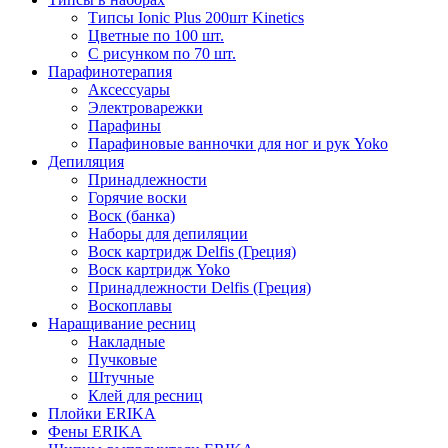
Типсы Ionic Plus 200шт Kinetics
Цветные по 100 шт.
С рисунком по 70 шт.
Парафинотерапия
Аксессуары
Электроварежки
Парафины
Парафиновые ванночки для ног и рук Yoko
Депиляция
Принадлежности
Горячие воски
Воск (банка)
Наборы для депиляции
Воск картридж Delfis (Греция)
Воск картридж Yoko
Принадлежности Delfis (Греция)
Воскоплавы
Наращивание ресниц
Накладные
Пучковые
Штучные
Клей для ресниц
Плойки ERIKA
Фены ERIKA