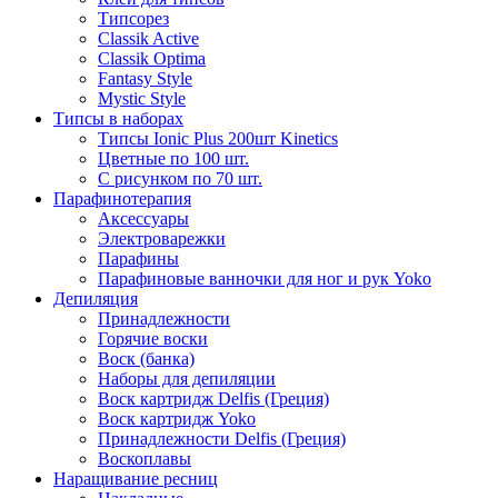
Типсорез
Classik Active
Classik Optima
Fantasy Style
Mystic Style
Типсы в наборах
Типсы Ionic Plus 200шт Kinetics
Цветные по 100 шт.
С рисунком по 70 шт.
Парафинотерапия
Аксессуары
Электроварежки
Парафины
Парафиновые ванночки для ног и рук Yoko
Депиляция
Принадлежности
Горячие воски
Воск (банка)
Наборы для депиляции
Воск картридж Delfis (Греция)
Воск картридж Yoko
Принадлежности Delfis (Греция)
Воскоплавы
Наращивание ресниц