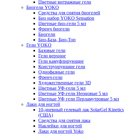
Цветные витражные гели
Биогели YOKO
Средства для снятия биогелей
Био набор YOKO Sensation
Цветные био-гели 5 мл
Френч биогели
Биогели
Био-База, Био-Топ
Гели YOKO
Базовые гели
Гели верхние
Гели камуфлирующие
Конструирующие гели
Однофазные гели
Френч-гели
Художественные гели 3D
Цветные УФ-гели 5 мл
Цветные УФ-гели Неоновые 5 мл
Цветные УФ гели Перламутровые 5 мл
Лаки для ногтей
10-дневный гелевый лак SolarGel Kinetics
(США)
Средства для снятия лака
Наклейки для ногтей
Лаки для ногтей Yoko