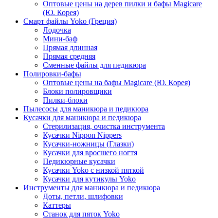
Оптовые цены на дерев пилки и бафы Magicare
(Ю. Корея)
Смарт файлы Yoko (Греция)
Лодочка
Мини-баф
Прямая длинная
Прямая средняя
Сменные файлы для педикюра
Полировки-бафы
Оптовые цены на бафы Magicare (Ю. Корея)
Блоки полировщики
Пилки-блоки
Пылесосы для маникюра и педикюра
Кусачки для маникюра и педикюра
Стерилизация, очистка инструмента
Кусачки Nippon Nippers
Кусачки-ножницы (Глазки)
Кусачки для вросшего ногтя
Педикюрные кусачки
Кусачки Yoko с низкой пяткой
Кусачки для кутикулы Yoko
Инструменты для маникюра и педикюра
Доты, петли, шлифовки
Каттеры
Станок для пяток Yoko