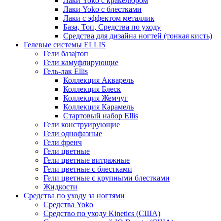
Лаки Yoko с кракелюром
Лаки Yoko с блестками
Лаки с эффектом металлик
База, Топ, Средства по уходу
Средства для дизайна ногтей (тонкая кисть)
Гелевые системы ELLIS
Гели база|топ
Гели камуфлирующие
Гель-лак Ellis
Коллекция Акварель
Коллекция Блеск
Коллекция Жемчуг
Коллекция Карамель
Стартовый набор Ellis
Гели конструирующие
Гели однофазные
Гели френч
Гели цветные
Гели цветные витражные
Гели цветные с блестками
Гели цветные с крупными блестками
Жидкости
Средства по уходу за ногтями
Средства Yoko
Средство по уходу Kinetics (США)