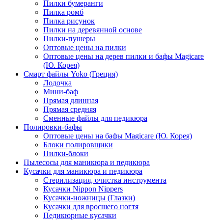
Пилки бумеранги
Пилка ромб
Пилка рисунок
Пилки на деревянной основе
Пилки-пушеры
Оптовые цены на пилки
Оптовые цены на дерев пилки и бафы Magicare
(Ю. Корея)
Смарт файлы Yoko (Греция)
Лодочка
Мини-баф
Прямая длинная
Прямая средняя
Сменные файлы для педикюра
Полировки-бафы
Оптовые цены на бафы Magicare (Ю. Корея)
Блоки полировщики
Пилки-блоки
Пылесосы для маникюра и педикюра
Кусачки для маникюра и педикюра
Стерилизация, очистка инструмента
Кусачки Nippon Nippers
Кусачки-ножницы (Глазки)
Кусачки для вросшего ногтя
Педикюрные кусачки