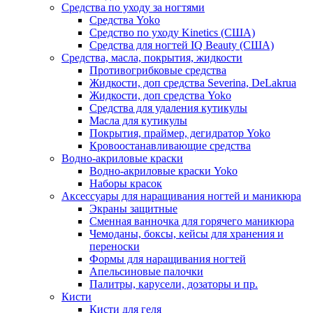
Средства по уходу за ногтями
Средства Yoko
Средство по уходу Kinetics (США)
Средства для ногтей IQ Beauty (США)
Средства, масла, покрытия, жидкости
Противогрибковые средства
Жидкости, доп средства Severina, DeLakrua
Жидкости, доп средства Yoko
Средства для удаления кутикулы
Масла для кутикулы
Покрытия, праймер, дегидратор Yoko
Кровоостанавливающие средства
Водно-акриловые краски
Водно-акриловые краски Yoko
Наборы красок
Аксессуары для наращивания ногтей и маникюра
Экраны защитные
Сменная ванночка для горячего маникюра
Чемоданы, боксы, кейсы для хранения и
переноски
Формы для наращивания ногтей
Апельсиновые палочки
Палитры, карусели, дозаторы и пр.
Кисти
Кисти для геля