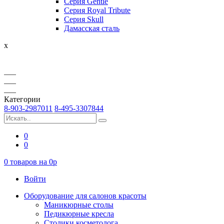
Серия Gentle
Серия Royal Tribute
Серия Skull
Дамасская сталь
x
Категории
8-903-2987011
8-495-3307844
0
0
0
товаров на
0
p
Войти
Оборудование для салонов красоты
Маникюрные столы
Педикюрные кресла
Столики косметолога