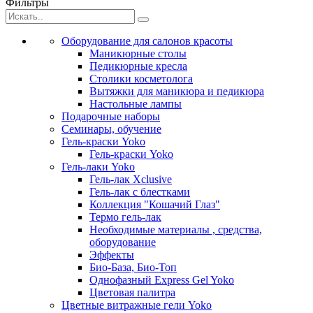
Фильтры
Оборудование для салонов красоты
Маникюрные столы
Педикюрные кресла
Столики косметолога
Вытяжки для маникюра и педикюра
Настольные лампы
Подарочные наборы
Семинары, обучение
Гель-краски Yoko
Гель-краски Yoko
Гель-лаки Yoko
Гель-лак Xclusive
Гель-лак с блестками
Коллекция "Кошачий Глаз"
Термо гель-лак
Необходимые материалы , средства,
оборудование
Эффекты
Био-База, Био-Топ
Однофазный Express Gel Yoko
Цветовая палитра
Цветные витражные гели Yoko