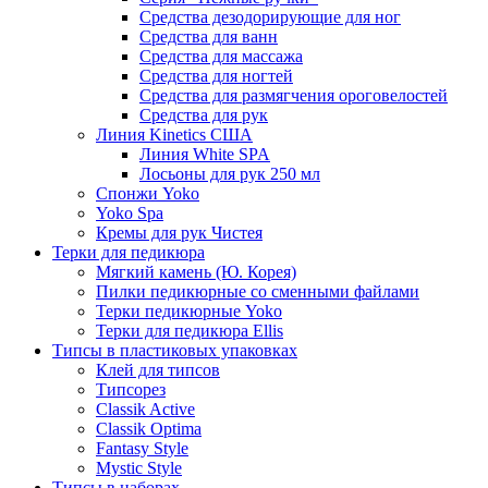
Средства дезодорирующие для ног
Средства для ванн
Средства для массажа
Средства для ногтей
Средства для размягчения ороговелостей
Средства для рук
Линия Kinetics США
Линия White SPA
Лосьоны для рук 250 мл
Спонжи Yoko
Yoko Spa
Кремы для рук Чистея
Терки для педикюра
Мягкий камень (Ю. Корея)
Пилки педикюрные со сменными файлами
Терки педикюрные Yoko
Терки для педикюра Ellis
Типсы в пластиковых упаковках
Клей для типсов
Типсорез
Classik Active
Classik Optima
Fantasy Style
Mystic Style
Типсы в наборах