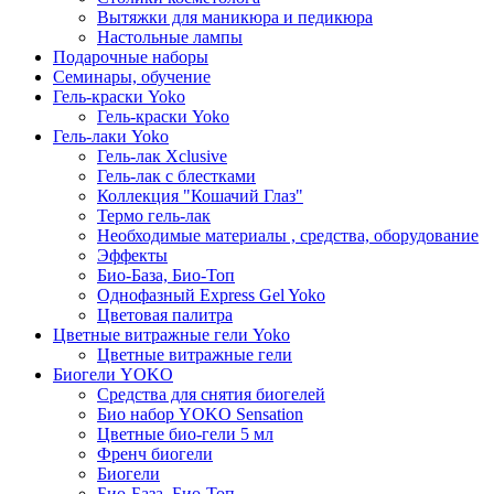
Вытяжки для маникюра и педикюра
Настольные лампы
Подарочные наборы
Семинары, обучение
Гель-краски Yoko
Гель-краски Yoko
Гель-лаки Yoko
Гель-лак Xclusive
Гель-лак с блестками
Коллекция "Кошачий Глаз"
Термо гель-лак
Необходимые материалы , средства, оборудование
Эффекты
Био-База, Био-Топ
Однофазный Express Gel Yoko
Цветовая палитра
Цветные витражные гели Yoko
Цветные витражные гели
Биогели YOKO
Средства для снятия биогелей
Био набор YOKO Sensation
Цветные био-гели 5 мл
Френч биогели
Биогели
Био-База, Био-Топ