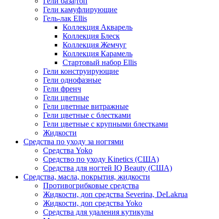
Гели база|топ
Гели камуфлирующие
Гель-лак Ellis
Коллекция Акварель
Коллекция Блеск
Коллекция Жемчуг
Коллекция Карамель
Стартовый набор Ellis
Гели конструирующие
Гели однофазные
Гели френч
Гели цветные
Гели цветные витражные
Гели цветные с блестками
Гели цветные с крупными блестками
Жидкости
Средства по уходу за ногтями
Средства Yoko
Средство по уходу Kinetics (США)
Средства для ногтей IQ Beauty (США)
Средства, масла, покрытия, жидкости
Противогрибковые средства
Жидкости, доп средства Severina, DeLakrua
Жидкости, доп средства Yoko
Средства для удаления кутикулы