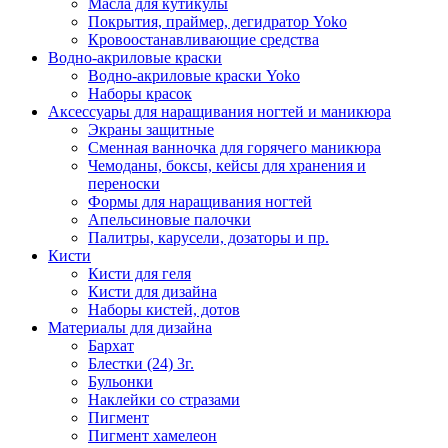
Масла для кутикулы
Покрытия, праймер, дегидратор Yoko
Кровоостанавливающие средства
Водно-акриловые краски
Водно-акриловые краски Yoko
Наборы красок
Аксессуары для наращивания ногтей и маникюра
Экраны защитные
Сменная ванночка для горячего маникюра
Чемоданы, боксы, кейсы для хранения и
переноски
Формы для наращивания ногтей
Апельсиновые палочки
Палитры, карусели, дозаторы и пр.
Кисти
Кисти для геля
Кисти для дизайна
Наборы кистей, дотов
Материалы для дизайна
Бархат
Блестки (24) 3г.
Бульонки
Наклейки со стразами
Пигмент
Пигмент хамелеон