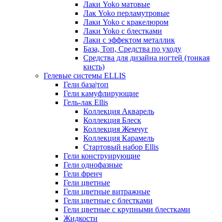
Лаки Yoko матовые
Лак Yoko перламутровые
Лаки Yoko с кракелюром
Лаки Yoko с блестками
Лаки с эффектом металлик
База, Топ, Средства по уходу
Средства для дизайна ногтей (тонкая
кисть)
Гелевые системы ELLIS
Гели база|топ
Гели камуфлирующие
Гель-лак Ellis
Коллекция Акварель
Коллекция Блеск
Коллекция Жемчуг
Коллекция Карамель
Стартовый набор Ellis
Гели конструирующие
Гели однофазные
Гели френч
Гели цветные
Гели цветные витражные
Гели цветные с блестками
Гели цветные с крупными блестками
Жидкости