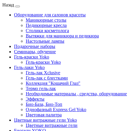
Назад
Оборудование для салонов красоты
Маникюрные столы
Педикюрные кресла
Столики косметолога
Вытяжки для маникюра и педикюра
Настольные лампы
Подарочные наборы
Семинары, обучение
Гель-краски Yoko
Гель-краски Yoko
Гель-лаки Yoko
Гель-лак Xclusive
Гель-лак с блестками
Коллекция "Кошачий Глаз"
Термо гель-лак
Необходимые материалы , средства, оборудование
Эффекты
Био-База, Био-Топ
Однофазный Express Gel Yoko
Цветовая палитра
Цветные витражные гели Yoko
Цветные витражные гели
Биогели YOKO