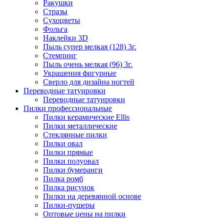
Ракушки
Стразы
Сухоцветы
Фольга
Наклейки 3D
Пыль супер мелкая (128) 3г.
Стемпинг
Пыль очень мелкая (96) 3г.
Украшения фигурные
Сверло для дизайна ногтей
Переводные татуировки
Переводные татуировки
Пилки профессиональные
Пилки керамические Ellis
Пилки металлические
Стеклянные пилки
Пилки овал
Пилки прямые
Пилки полуовал
Пилки бумеранги
Пилка ромб
Пилка рисунок
Пилки на деревянной основе
Пилки-пушеры
Оптовые цены на пилки