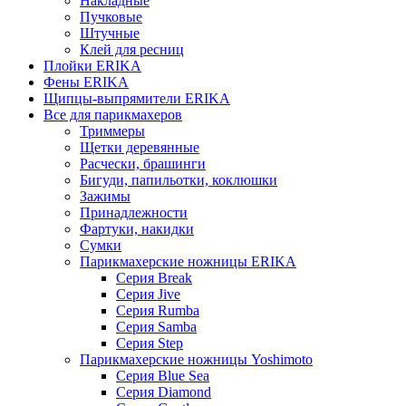
Накладные
Пучковые
Штучные
Клей для ресниц
Плойки ERIKA
Фены ERIKA
Щипцы-выпрямители ERIKA
Все для парикмахеров
Триммеры
Щетки деревянные
Расчески, брашинги
Бигуди, папильотки, коклюшки
Зажимы
Принадлежности
Фартуки, накидки
Сумки
Парикмахерские ножницы ERIKA
Серия Break
Серия Jive
Серия Rumba
Серия Samba
Серия Step
Парикмахерские ножницы Yoshimoto
Серия Blue Sea
Серия Diamond