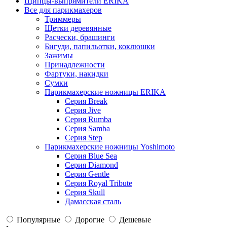
Щипцы-выпрямители ERIKA
Все для парикмахеров
Триммеры
Щетки деревянные
Расчески, брашинги
Бигуди, папильотки, коклюшки
Зажимы
Принадлежности
Фартуки, накидки
Сумки
Парикмахерские ножницы ERIKA
Серия Break
Серия Jive
Серия Rumba
Серия Samba
Серия Step
Парикмахерские ножницы Yoshimoto
Серия Blue Sea
Серия Diamond
Серия Gentle
Серия Royal Tribute
Серия Skull
Дамасская сталь
Популярные
Дорогие
Дешевые