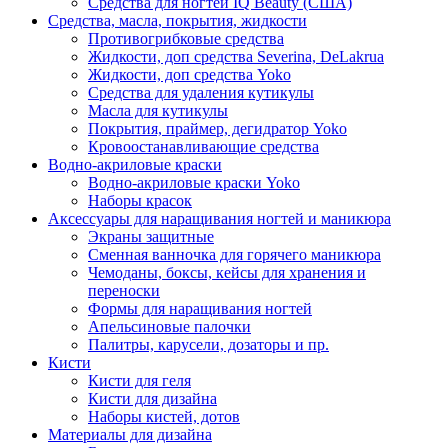
Средства для ногтей IQ Beauty (США)
Средства, масла, покрытия, жидкости
Противогрибковые средства
Жидкости, доп средства Severina, DeLakrua
Жидкости, доп средства Yoko
Средства для удаления кутикулы
Масла для кутикулы
Покрытия, праймер, дегидратор Yoko
Кровоостанавливающие средства
Водно-акриловые краски
Водно-акриловые краски Yoko
Наборы красок
Аксессуары для наращивания ногтей и маникюра
Экраны защитные
Сменная ванночка для горячего маникюра
Чемоданы, боксы, кейсы для хранения и
переноски
Формы для наращивания ногтей
Апельсиновые палочки
Палитры, карусели, дозаторы и пр.
Кисти
Кисти для геля
Кисти для дизайна
Наборы кистей, дотов
Материалы для дизайна