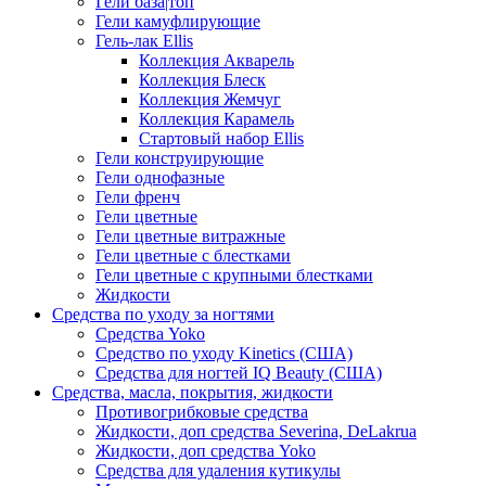
Гели база|топ
Гели камуфлирующие
Гель-лак Ellis
Коллекция Акварель
Коллекция Блеск
Коллекция Жемчуг
Коллекция Карамель
Стартовый набор Ellis
Гели конструирующие
Гели однофазные
Гели френч
Гели цветные
Гели цветные витражные
Гели цветные с блестками
Гели цветные с крупными блестками
Жидкости
Средства по уходу за ногтями
Средства Yoko
Средство по уходу Kinetics (США)
Средства для ногтей IQ Beauty (США)
Средства, масла, покрытия, жидкости
Противогрибковые средства
Жидкости, доп средства Severina, DeLakrua
Жидкости, доп средства Yoko
Средства для удаления кутикулы