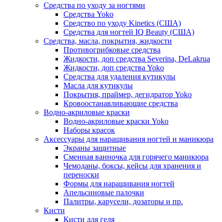
Средства по уходу за ногтями
Средства Yoko
Средство по уходу Kinetics (США)
Средства для ногтей IQ Beauty (США)
Средства, масла, покрытия, жидкости
Противогрибковые средства
Жидкости, доп средства Severina, DeLakrua
Жидкости, доп средства Yoko
Средства для удаления кутикулы
Масла для кутикулы
Покрытия, праймер, дегидратор Yoko
Кровоостанавливающие средства
Водно-акриловые краски
Водно-акриловые краски Yoko
Наборы красок
Аксессуары для наращивания ногтей и маникюра
Экраны защитные
Сменная ванночка для горячего маникюра
Чемоданы, боксы, кейсы для хранения и
переноски
Формы для наращивания ногтей
Апельсиновые палочки
Палитры, карусели, дозаторы и пр.
Кисти
Кисти для геля