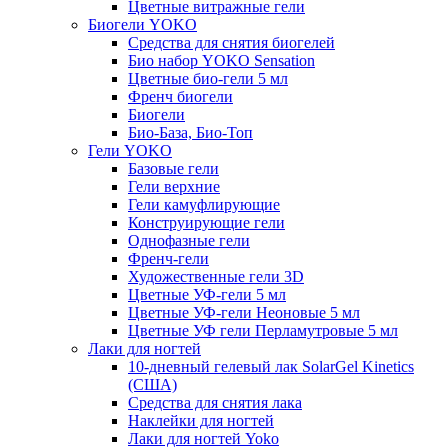
Цветные витражные гели
Биогели YOKO
Средства для снятия биогелей
Био набор YOKO Sensation
Цветные био-гели 5 мл
Френч биогели
Биогели
Био-База, Био-Топ
Гели YOKO
Базовые гели
Гели верхние
Гели камуфлирующие
Конструирующие гели
Однофазные гели
Френч-гели
Художественные гели 3D
Цветные УФ-гели 5 мл
Цветные УФ-гели Неоновые 5 мл
Цветные УФ гели Перламутровые 5 мл
Лаки для ногтей
10-дневный гелевый лак SolarGel Kinetics
(США)
Средства для снятия лака
Наклейки для ногтей
Лаки для ногтей Yoko