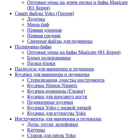
Оптовые цены на дерев пилки и бафы Magicare
(Ю. Корея)
Смарт файлы Yoko (Греция)
Лодочка
Мини-баф
Прямая длинная
Прямая средняя
Сменные файлы для педикюра
Полировки-бафы
Оптовые цены на бафы Magicare (Ю. Корея)
Блоки полировщики
Пилки-блоки
Пылесосы для маникюра и педикюра
Кусачки для маникюра и педикюра
Стерилизация, очистка инструмента
Кусачки Nippon Nippers
Кусачки-ножницы (Глазки)
Кусачки для вросшего ногтя
Педикюрные кусачки
Кусачки Yoko с низкой пяткой
Кусачки для кутикулы Yoko
Инструменты для маникюра и педикюра
Доты, петли, шлифовки
Каттеры
Станок для пяток Yoko