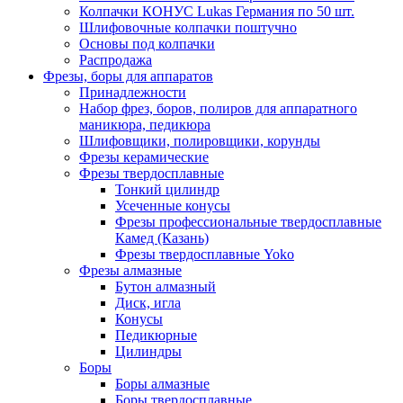
Колпачки КОНУС Lukas Германия по 50 шт.
Шлифовочные колпачки поштучно
Основы под колпачки
Распродажа
Фрезы, боры для аппаратов
Принадлежности
Набор фрез, боров, полиров для аппаратного
маникюра, педикюра
Шлифовщики, полировщики, корунды
Фрезы керамические
Фрезы твердосплавные
Тонкий цилиндр
Усеченные конусы
Фрезы профессиональные твердосплавные
Камед (Казань)
Фрезы твердосплавные Yoko
Фрезы алмазные
Бутон алмазный
Диск, игла
Конусы
Педикюрные
Цилиндры
Боры
Боры алмазные
Боры твердосплавные