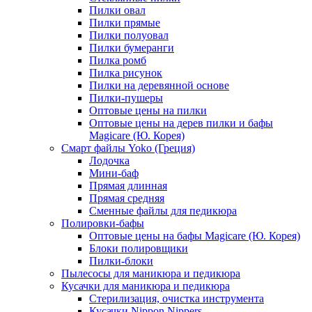
Пилки овал
Пилки прямые
Пилки полуовал
Пилки бумеранги
Пилка ромб
Пилка рисунок
Пилки на деревянной основе
Пилки-пушеры
Оптовые цены на пилки
Оптовые цены на дерев пилки и бафы
Magicare (Ю. Корея)
Смарт файлы Yoko (Греция)
Лодочка
Мини-баф
Прямая длинная
Прямая средняя
Сменные файлы для педикюра
Полировки-бафы
Оптовые цены на бафы Magicare (Ю. Корея)
Блоки полировщики
Пилки-блоки
Пылесосы для маникюра и педикюра
Кусачки для маникюра и педикюра
Стерилизация, очистка инструмента
Кусачки Nippon Nippers