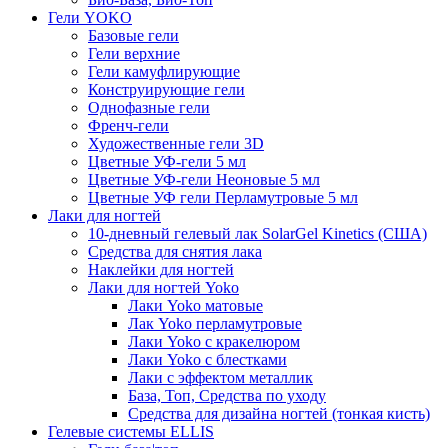
Гели YOKO
Базовые гели
Гели верхние
Гели камуфлирующие
Конструирующие гели
Однофазные гели
Френч-гели
Художественные гели 3D
Цветные УФ-гели 5 мл
Цветные УФ-гели Неоновые 5 мл
Цветные УФ гели Перламутровые 5 мл
Лаки для ногтей
10-дневный гелевый лак SolarGel Kinetics (США)
Средства для снятия лака
Наклейки для ногтей
Лаки для ногтей Yoko
Лаки Yoko матовые
Лак Yoko перламутровые
Лаки Yoko с кракелюром
Лаки Yoko с блестками
Лаки с эффектом металлик
База, Топ, Средства по уходу
Средства для дизайна ногтей (тонкая кисть)
Гелевые системы ELLIS