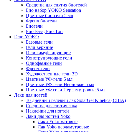
Средства для снятия биогелей
Био набор YOKO Sensation
Цветные био-гели 5 мл
Френч биогели
Биогели
Био-База, Био-Топ
Гели YOKO
Базовые гели
Гели верхние
Гели камуфлирующие
Конструирующие гели
Однофазные гели
Френч-гели
Художественные гели 3D
Цветные УФ-гели 5 мл
Цветные УФ-гели Неоновые 5 мл
Цветные УФ гели Перламутровые 5 мл
Лаки для ногтей
10-дневный гелевый лак SolarGel Kinetics (США)
Средства для снятия лака
Наклейки для ногтей
Лаки для ногтей Yoko
Лаки Yoko матовые
Лак Yoko перламутровые