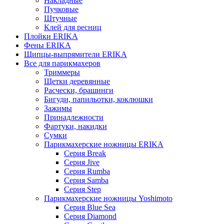
Накладные
Пучковые
Штучные
Клей для ресниц
Плойки ERIKA
Фены ERIKA
Щипцы-выпрямители ERIKA
Все для парикмахеров
Триммеры
Щетки деревянные
Расчески, брашинги
Бигуди, папильотки, коклюшки
Зажимы
Принадлежности
Фартуки, накидки
Сумки
Парикмахерские ножницы ERIKA
Серия Break
Серия Jive
Серия Rumba
Серия Samba
Серия Step
Парикмахерские ножницы Yoshimoto
Серия Blue Sea
Серия Diamond