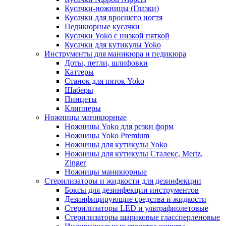
Кусачки-ножницы (Глазки)
Кусачки для вросшего ногтя
Педикюрные кусачки
Кусачки Yoko с низкой пяткой
Кусачки для кутикулы Yoko
Инструменты для маникюра и педикюра
Доты, петли, шлифовки
Каттеры
Станок для пяток Yoko
Шаберы
Пинцеты
Клипперы
Ножницы маникюрные
Ножницы Yoko для резки форм
Ножницы Yoko Premium
Ножницы для кутикулы Yoko
Ножницы для кутикулы Сталекс, Mertz,
Zinger
Ножницы маникюрные
Стерилизаторы и жидкости для дезинфекции
Боксы для дезинфекции инструментов
Дезинфицирующие средства и жидкости
Стерилизаторы LED и ультрафиолетовые
Стерилизаторы шариковые глассперленовые