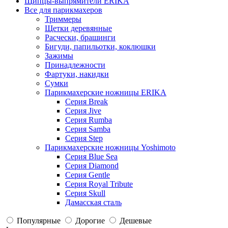
Щипцы-выпрямители ERIKA
Все для парикмахеров
Триммеры
Щетки деревянные
Расчески, брашинги
Бигуди, папильотки, коклюшки
Зажимы
Принадлежности
Фартуки, накидки
Сумки
Парикмахерские ножницы ERIKA
Серия Break
Серия Jive
Серия Rumba
Серия Samba
Серия Step
Парикмахерские ножницы Yoshimoto
Серия Blue Sea
Серия Diamond
Серия Gentle
Серия Royal Tribute
Серия Skull
Дамасская сталь
Популярные
Дорогие
Дешевые