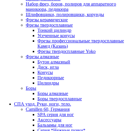
Набор фрез, боров, полиров для аппаратного
маникюра, педикюра
Шлифовщики, полировщики, корунды
Фрезы керамические
Фрезы твердосплавные
Тонкий цилиндр
Усеченные конусы
Фрезы профессиональные твердосплавные
Камед (Казань)
Фрезы твердосплавные Yoko
Фрезы алмазные
Бутон алмазный
Диск, игла
Конусы
Педикюрные
Цилиндры
Боры
Боры алмазные
Боры твердосплавные
СПА уход. Руки, ноги, тело.
Camillen 60, Германия
SPA серия для ног
Аксессуары
Бальзамы для ног
Серия *Нежные ручки*