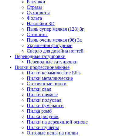
Ракушки
Стразы
Сухоцветы
Фольга
Наклейки 3D
Пыль супер мелкая (128) 3г.
Стемпинг
Пыль очень мелкая (96) 3г.
Украшения фигурные
Сверло для дизайна ногтей
Переводные татуировки
Переводные татуировки
Пилки профессиональные
Пилки керамические Ellis
Пилки металлические
Стеклянные пилки
Пилки овал
Пилки прямые
Пилки полуовал
Пилки бумеранги
Пилка ромб
Пилка рисунок
Пилки на деревянной основе
Пилки-пушеры
Оптовые цены на пилки