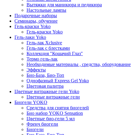
Вытяжки для маникюра и педикюра
Настольные лампы
Подарочные наборы
Семинары, обучение
Гель-краски Yoko
Гель-краски Yoko
Гель-лаки Yoko
Гель-лак Xclusive
Гель-лак с блестками
Коллекция "Кошачий Глаз"
Термо гель-лак
Необходимые материалы , средства, оборудование
Эффекты
Био-База, Био-Топ
Однофазный Express Gel Yoko
Цветовая палитра
Цветные витражные гели Yoko
Цветные витражные гели
Биогели YOKO
Средства для снятия биогелей
Био набор YOKO Sensation
Цветные био-гели 5 мл
Френч биогели
Биогели
Био-База, Био-Топ