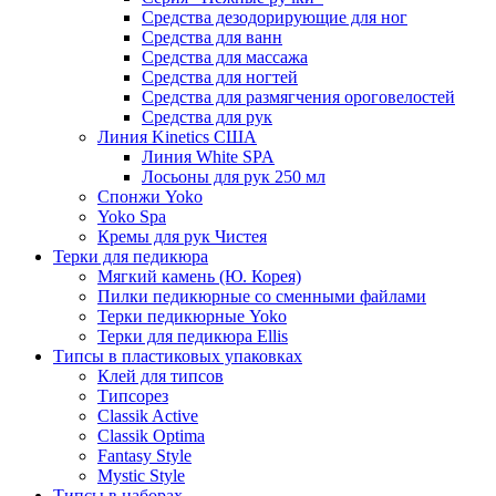
Средства дезодорирующие для ног
Средства для ванн
Средства для массажа
Средства для ногтей
Средства для размягчения ороговелостей
Средства для рук
Линия Kinetics США
Линия White SPA
Лосьоны для рук 250 мл
Спонжи Yoko
Yoko Spa
Кремы для рук Чистея
Терки для педикюра
Мягкий камень (Ю. Корея)
Пилки педикюрные со сменными файлами
Терки педикюрные Yoko
Терки для педикюра Ellis
Типсы в пластиковых упаковках
Клей для типсов
Типсорез
Classik Active
Classik Optima
Fantasy Style
Mystic Style
Типсы в наборах