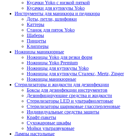
Кусачки Yoko с низкой пяткой
Кусачки для кутикулы Yoko
Инструменты для маникюра и педикюра
Доты, петли, шлифовки
Каттеры
Станок для пяток Yoko
Шаберы
Пинцеты
Клипперы
Ножницы маникюрные
Ножницы Yoko для резки форм
Ножницы Yoko Premium
Ножницы для кутикулы Yoko
Ножницы для кутикулы Сталекс, Mertz, Zinger
Ножницы маникюрные
Стерилизаторы и жидкости для дезинфекции
Боксы для дезинфекции инструментов
Дезинфицирующие средства и жидкости
Стерилизаторы LED и ультрафиолетовые
Стерилизаторы шариковые глассперленовые
Индивидуальные средства защиты
Крафт-пакеты
Сухожаровые шкафы
Мойки ультразвуковые
Лампы настольные