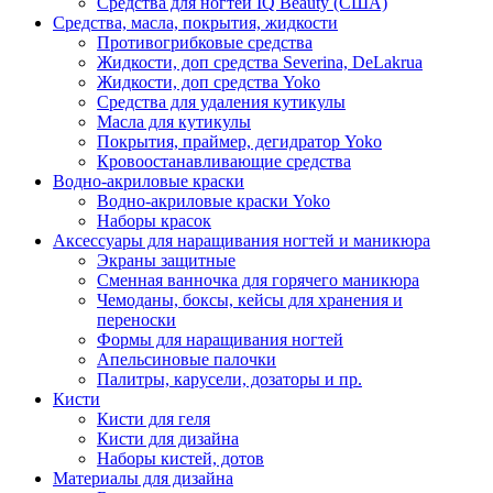
Средства для ногтей IQ Beauty (США)
Средства, масла, покрытия, жидкости
Противогрибковые средства
Жидкости, доп средства Severina, DeLakrua
Жидкости, доп средства Yoko
Средства для удаления кутикулы
Масла для кутикулы
Покрытия, праймер, дегидратор Yoko
Кровоостанавливающие средства
Водно-акриловые краски
Водно-акриловые краски Yoko
Наборы красок
Аксессуары для наращивания ногтей и маникюра
Экраны защитные
Сменная ванночка для горячего маникюра
Чемоданы, боксы, кейсы для хранения и
переноски
Формы для наращивания ногтей
Апельсиновые палочки
Палитры, карусели, дозаторы и пр.
Кисти
Кисти для геля
Кисти для дизайна
Наборы кистей, дотов
Материалы для дизайна