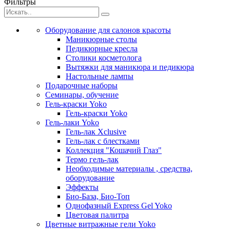
Фильтры
Оборудование для салонов красоты
Маникюрные столы
Педикюрные кресла
Столики косметолога
Вытяжки для маникюра и педикюра
Настольные лампы
Подарочные наборы
Семинары, обучение
Гель-краски Yoko
Гель-краски Yoko
Гель-лаки Yoko
Гель-лак Xclusive
Гель-лак с блестками
Коллекция "Кошачий Глаз"
Термо гель-лак
Необходимые материалы , средства,
оборудование
Эффекты
Био-База, Био-Топ
Однофазный Express Gel Yoko
Цветовая палитра
Цветные витражные гели Yoko