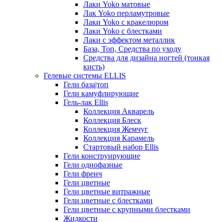
Лаки Yoko матовые
Лак Yoko перламутровые
Лаки Yoko с кракелюром
Лаки Yoko с блестками
Лаки с эффектом металлик
База, Топ, Средства по уходу
Средства для дизайна ногтей (тонкая
кисть)
Гелевые системы ELLIS
Гели база|топ
Гели камуфлирующие
Гель-лак Ellis
Коллекция Акварель
Коллекция Блеск
Коллекция Жемчуг
Коллекция Карамель
Стартовый набор Ellis
Гели конструирующие
Гели однофазные
Гели френч
Гели цветные
Гели цветные витражные
Гели цветные с блестками
Гели цветные с крупными блестками
Жидкости