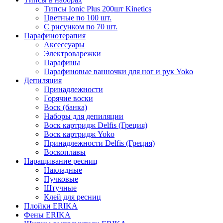
Типсы Ionic Plus 200шт Kinetics
Цветные по 100 шт.
С рисунком по 70 шт.
Парафинотерапия
Аксессуары
Электроварежки
Парафины
Парафиновые ванночки для ног и рук Yoko
Депиляция
Принадлежности
Горячие воски
Воск (банка)
Наборы для депиляции
Воск картридж Delfis (Греция)
Воск картридж Yoko
Принадлежности Delfis (Греция)
Воскоплавы
Наращивание ресниц
Накладные
Пучковые
Штучные
Клей для ресниц
Плойки ERIKA
Фены ERIKA