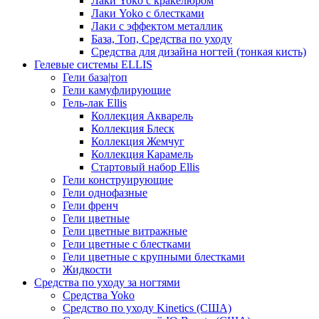
Лаки Yoko с кракелюром
Лаки Yoko с блестками
Лаки с эффектом металлик
База, Топ, Средства по уходу
Средства для дизайна ногтей (тонкая кисть)
Гелевые системы ELLIS
Гели база|топ
Гели камуфлирующие
Гель-лак Ellis
Коллекция Акварель
Коллекция Блеск
Коллекция Жемчуг
Коллекция Карамель
Стартовый набор Ellis
Гели конструирующие
Гели однофазные
Гели френч
Гели цветные
Гели цветные витражные
Гели цветные с блестками
Гели цветные с крупными блестками
Жидкости
Средства по уходу за ногтями
Средства Yoko
Средство по уходу Kinetics (США)