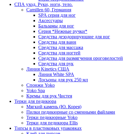
СПА уход. Руки, ноги, тело.
Camillen 60, Германия
SPA серия для ног
Аксессуары
Бальзамы для ног
Серия *Нежные ручки*
Средства дезодорирующие для ног
Средства для ванн
Средства для массажа
Средства для ногтей
Средства для размягчения ороговелостей
Средства для рук
Линия Kinetics США
Линия White SPA
Лосьоны для рук 250 мл
Спонжи Yoko
Yoko Spa
Кремы для рук Чистея
Терки для педикюра
Мягкий камень (Ю. Корея)
Пилки педикюрные со сменными файлами
Терки педикюрные Yoko
Терки для педикюра Ellis
Типсы в пластиковых упаковках
Клей для типсов