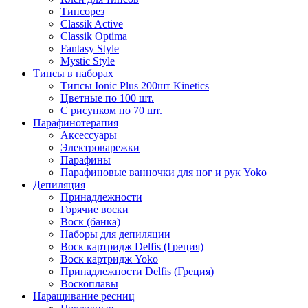
Типсорез
Classik Active
Classik Optima
Fantasy Style
Mystic Style
Типсы в наборах
Типсы Ionic Plus 200шт Kinetics
Цветные по 100 шт.
С рисунком по 70 шт.
Парафинотерапия
Аксессуары
Электроварежки
Парафины
Парафиновые ванночки для ног и рук Yoko
Депиляция
Принадлежности
Горячие воски
Воск (банка)
Наборы для депиляции
Воск картридж Delfis (Греция)
Воск картридж Yoko
Принадлежности Delfis (Греция)
Воскоплавы
Наращивание ресниц