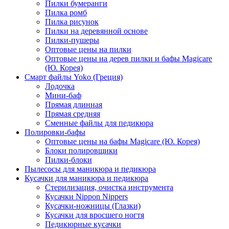
Пилки бумеранги
Пилка ромб
Пилка рисунок
Пилки на деревянной основе
Пилки-пушеры
Оптовые цены на пилки
Оптовые цены на дерев пилки и бафы Magicare
(Ю. Корея)
Смарт файлы Yoko (Греция)
Лодочка
Мини-баф
Прямая длинная
Прямая средняя
Сменные файлы для педикюра
Полировки-бафы
Оптовые цены на бафы Magicare (Ю. Корея)
Блоки полировщики
Пилки-блоки
Пылесосы для маникюра и педикюра
Кусачки для маникюра и педикюра
Стерилизация, очистка инструмента
Кусачки Nippon Nippers
Кусачки-ножницы (Глазки)
Кусачки для вросшего ногтя
Педикюрные кусачки