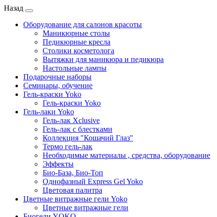
Назад
Оборудование для салонов красоты
Маникюрные столы
Педикюрные кресла
Столики косметолога
Вытяжки для маникюра и педикюра
Настольные лампы
Подарочные наборы
Семинары, обучение
Гель-краски Yoko
Гель-краски Yoko
Гель-лаки Yoko
Гель-лак Xclusive
Гель-лак с блестками
Коллекция "Кошачий Глаз"
Термо гель-лак
Необходимые материалы , средства, оборудование
Эффекты
Био-База, Био-Топ
Однофазный Express Gel Yoko
Цветовая палитра
Цветные витражные гели Yoko
Цветные витражные гели
Биогели YOKO