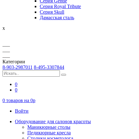
Серия Gentle
Серия Royal Tribute
Серия Skull
Дамасская сталь
x
Категории
8-903-2987011
8-495-3307844
0
0
0
товаров на
0
p
Войти
Оборудование для салонов красоты
Маникюрные столы
Педикюрные кресла
Столики косметолога