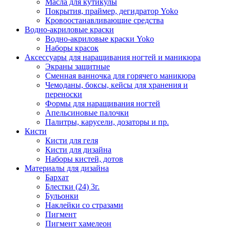
Масла для кутикулы
Покрытия, праймер, дегидратор Yoko
Кровоостанавливающие средства
Водно-акриловые краски
Водно-акриловые краски Yoko
Наборы красок
Аксессуары для наращивания ногтей и маникюра
Экраны защитные
Сменная ванночка для горячего маникюра
Чемоданы, боксы, кейсы для хранения и
переноски
Формы для наращивания ногтей
Апельсиновые палочки
Палитры, карусели, дозаторы и пр.
Кисти
Кисти для геля
Кисти для дизайна
Наборы кистей, дотов
Материалы для дизайна
Бархат
Блестки (24) 3г.
Бульонки
Наклейки со стразами
Пигмент
Пигмент хамелеон