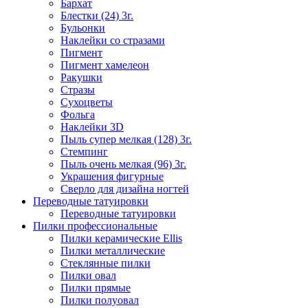
Бархат
Блестки (24) 3г.
Бульонки
Наклейки со стразами
Пигмент
Пигмент хамелеон
Ракушки
Стразы
Сухоцветы
Фольга
Наклейки 3D
Пыль супер мелкая (128) 3г.
Стемпинг
Пыль очень мелкая (96) 3г.
Украшения фигурные
Сверло для дизайна ногтей
Переводные татуировки
Переводные татуировки
Пилки профессиональные
Пилки керамические Ellis
Пилки металлические
Стеклянные пилки
Пилки овал
Пилки прямые
Пилки полуовал