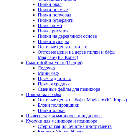
Пилки овал
Пилки прямые
Пилки полуовал
Пилки бумеранги
Пилка ромб
Пилка рисунок
Пилки на деревянной основе
Пилки-пушеры
Оптовые цены на пилки
Оптовые цены на дерев пилки и бафы
Magicare (Ю. Корея)
Смарт файлы Yoko (Греция)
Лодочка
Мини-баф
Прямая длинная
Прямая средняя
Сменные файлы для педикюра
Полировки-бафы
Оптовые цены на бафы Magicare (Ю. Корея)
Блоки полировщики
Пилки-блоки
Пылесосы для маникюра и педикюра
Кусачки для маникюра и педикюра
Стерилизация, очистка инструмента
Кусачки Nippon Nippers