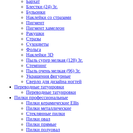
Бархат
Блестки (24) 3г.
Бульонки
Наклейки со стразами
Пигмент
Пигмент хамелеон
Ракушки
Стразы
Сухоцветы
Фольга
Наклейки 3D
Пыль супер мелкая (128) 3г.
Стемпинг
Пыль очень мелкая (96) 3г.
Украшения фигурные
Сверло для дизайна ногтей
Переводные татуировки
Переводные татуировки
Пилки профессиональные
Пилки керамические Ellis
Пилки металлические
Стеклянные пилки
Пилки овал
Пилки прямые
Пилки полуовал