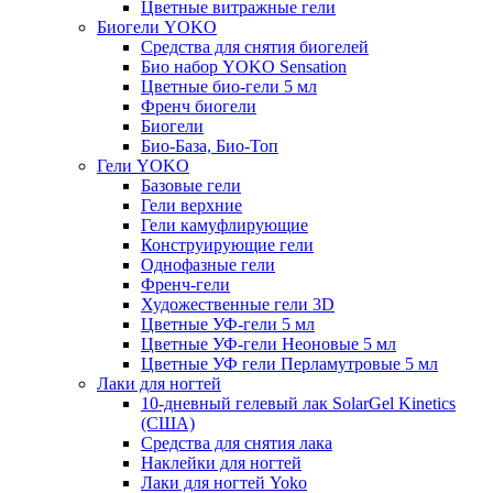
Цветные витражные гели
Биогели YOKO
Средства для снятия биогелей
Био набор YOKO Sensation
Цветные био-гели 5 мл
Френч биогели
Биогели
Био-База, Био-Топ
Гели YOKO
Базовые гели
Гели верхние
Гели камуфлирующие
Конструирующие гели
Однофазные гели
Френч-гели
Художественные гели 3D
Цветные УФ-гели 5 мл
Цветные УФ-гели Неоновые 5 мл
Цветные УФ гели Перламутровые 5 мл
Лаки для ногтей
10-дневный гелевый лак SolarGel Kinetics
(США)
Средства для снятия лака
Наклейки для ногтей
Лаки для ногтей Yoko