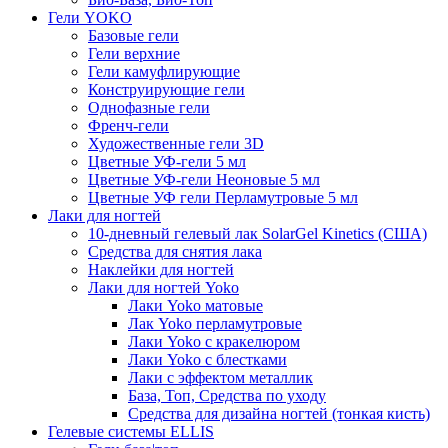
Гели YOKO
Базовые гели
Гели верхние
Гели камуфлирующие
Конструирующие гели
Однофазные гели
Френч-гели
Художественные гели 3D
Цветные УФ-гели 5 мл
Цветные УФ-гели Неоновые 5 мл
Цветные УФ гели Перламутровые 5 мл
Лаки для ногтей
10-дневный гелевый лак SolarGel Kinetics (США)
Средства для снятия лака
Наклейки для ногтей
Лаки для ногтей Yoko
Лаки Yoko матовые
Лак Yoko перламутровые
Лаки Yoko с кракелюром
Лаки Yoko с блестками
Лаки с эффектом металлик
База, Топ, Средства по уходу
Средства для дизайна ногтей (тонкая кисть)
Гелевые системы ELLIS