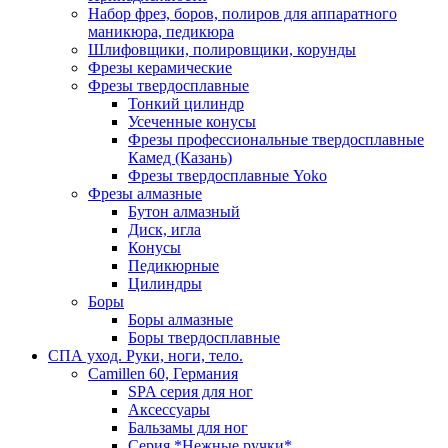
Набор фрез, боров, полиров для аппаратного
маникюра, педикюра
Шлифовщики, полировщики, корунды
Фрезы керамические
Фрезы твердосплавные
Тонкий цилиндр
Усеченные конусы
Фрезы профессиональные твердосплавные
Камед (Казань)
Фрезы твердосплавные Yoko
Фрезы алмазные
Бутон алмазный
Диск, игла
Конусы
Педикюрные
Цилиндры
Боры
Боры алмазные
Боры твердосплавные
СПА уход. Руки, ноги, тело.
Camillen 60, Германия
SPA серия для ног
Аксессуары
Бальзамы для ног
Серия *Нежные ручки*