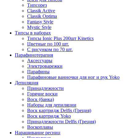
Типсорез
Classik Active
Classik Optima
Fantasy Style
Mystic Style
Типсы в наборах
Типсы Ionic Plus 200шт Kinetics
Цветные по 100 шт.
С рисунком по 70 шт.
Парафинотерапия
Аксессуары
Электроварежки
Парафины
Парафиновые ванночки для ног и рук Yoko
Депиляция
Принадлежности
Горячие воски
Воск (банка)
Наборы для депиляции
Воск картридж Delfis (Греция)
Воск картридж Yoko
Принадлежности Delfis (Греция)
Воскоплавы
Наращивание ресниц