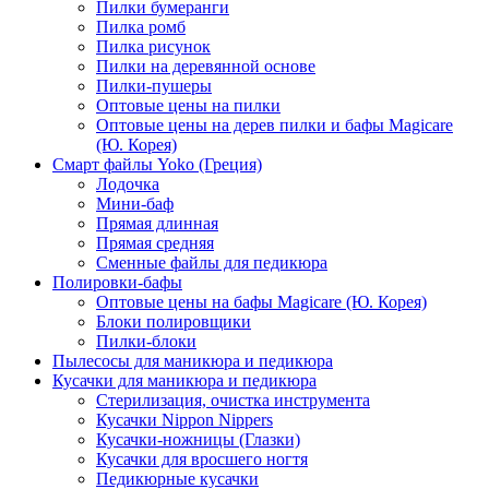
Пилки бумеранги
Пилка ромб
Пилка рисунок
Пилки на деревянной основе
Пилки-пушеры
Оптовые цены на пилки
Оптовые цены на дерев пилки и бафы Magicare
(Ю. Корея)
Смарт файлы Yoko (Греция)
Лодочка
Мини-баф
Прямая длинная
Прямая средняя
Сменные файлы для педикюра
Полировки-бафы
Оптовые цены на бафы Magicare (Ю. Корея)
Блоки полировщики
Пилки-блоки
Пылесосы для маникюра и педикюра
Кусачки для маникюра и педикюра
Стерилизация, очистка инструмента
Кусачки Nippon Nippers
Кусачки-ножницы (Глазки)
Кусачки для вросшего ногтя
Педикюрные кусачки