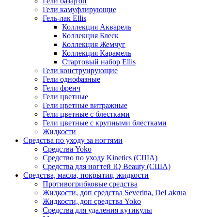
Гели база|топ
Гели камуфлирующие
Гель-лак Ellis
Коллекция Акварель
Коллекция Блеск
Коллекция Жемчуг
Коллекция Карамель
Стартовый набор Ellis
Гели конструирующие
Гели однофазные
Гели френч
Гели цветные
Гели цветные витражные
Гели цветные с блестками
Гели цветные с крупными блестками
Жидкости
Средства по уходу за ногтями
Средства Yoko
Средство по уходу Kinetics (США)
Средства для ногтей IQ Beauty (США)
Средства, масла, покрытия, жидкости
Противогрибковые средства
Жидкости, доп средства Severina, DeLakrua
Жидкости, доп средства Yoko
Средства для удаления кутикулы