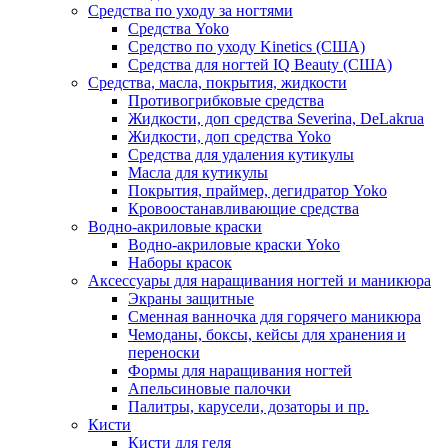
Средства по уходу за ногтями
Средства Yoko
Средство по уходу Kinetics (США)
Средства для ногтей IQ Beauty (США)
Средства, масла, покрытия, жидкости
Противогрибковые средства
Жидкости, доп средства Severina, DeLakrua
Жидкости, доп средства Yoko
Средства для удаления кутикулы
Масла для кутикулы
Покрытия, праймер, дегидратор Yoko
Кровоостанавливающие средства
Водно-акриловые краски
Водно-акриловые краски Yoko
Наборы красок
Аксессуары для наращивания ногтей и маникюра
Экраны защитные
Сменная ванночка для горячего маникюра
Чемоданы, боксы, кейсы для хранения и
переноски
Формы для наращивания ногтей
Апельсиновые палочки
Палитры, карусели, дозаторы и пр.
Кисти
Кисти для геля