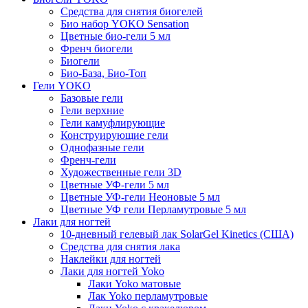
Средства для снятия биогелей
Био набор YOKO Sensation
Цветные био-гели 5 мл
Френч биогели
Биогели
Био-База, Био-Топ
Гели YOKO
Базовые гели
Гели верхние
Гели камуфлирующие
Конструирующие гели
Однофазные гели
Френч-гели
Художественные гели 3D
Цветные УФ-гели 5 мл
Цветные УФ-гели Неоновые 5 мл
Цветные УФ гели Перламутровые 5 мл
Лаки для ногтей
10-дневный гелевый лак SolarGel Kinetics (США)
Средства для снятия лака
Наклейки для ногтей
Лаки для ногтей Yoko
Лаки Yoko матовые
Лак Yoko перламутровые