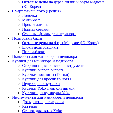
Оптовые цены на дерев пилки и бафы Magicare
(Ю. Корея)
Смарт файлы Yoko (Греция)
Лодочка
Мини-баф
Прямая длинная
Прямая средняя
Сменные файлы для педикюра
Полировки-бафы
Оптовые цены на бафы Magicare (Ю. Корея)
Блоки полировщики
Пилки-блоки
Пылесосы для маникюра и педикюра
Кусачки для маникюра и педикюра
Стерилизация, очистка инструмента
Кусачки Nippon Nippers
Кусачки-ножницы (Глазки)
Кусачки для вросшего ногтя
Педикюрные кусачки
Кусачки Yoko с низкой пяткой
Кусачки для кутикулы Yoko
Инструменты для маникюра и педикюра
Доты, петли, шлифовки
Каттеры
Станок для пяток Yoko