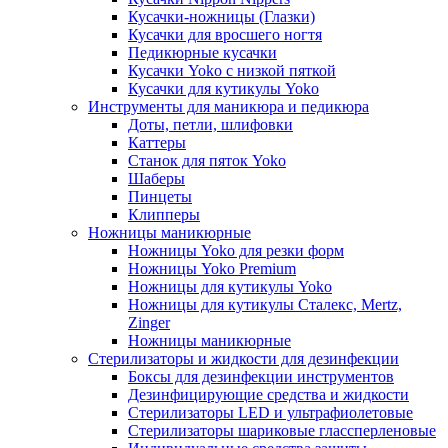
Кусачки-ножницы (Глазки)
Кусачки для вросшего ногтя
Педикюрные кусачки
Кусачки Yoko с низкой пяткой
Кусачки для кутикулы Yoko
Инструменты для маникюра и педикюра
Доты, петли, шлифовки
Каттеры
Станок для пяток Yoko
Шаберы
Пинцеты
Клипперы
Ножницы маникюрные
Ножницы Yoko для резки форм
Ножницы Yoko Premium
Ножницы для кутикулы Yoko
Ножницы для кутикулы Сталекс, Mertz,
Zinger
Ножницы маникюрные
Стерилизаторы и жидкости для дезинфекции
Боксы для дезинфекции инструментов
Дезинфицирующие средства и жидкости
Стерилизаторы LED и ультрафиолетовые
Стерилизаторы шариковые глассперленовые