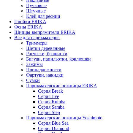
Накладные
Пучковые
Штучные
Клей для ресниц
Плойки ERIKA
Фены ERIKA
Щипцы-выпрямители ERIKA
Все для парикмахеров
Триммеры
Щетки деревянные
Расчески, брашинги
Бигуди, папильотки, коклюшки
Зажимы
Принадлежности
Фартуки, накидки
Сумки
Парикмахерские ножницы ERIKA
Серия Break
Серия Jive
Серия Rumba
Серия Samba
Серия Step
Парикмахерские ножницы Yoshimoto
Серия Blue Sea
Серия Diamond