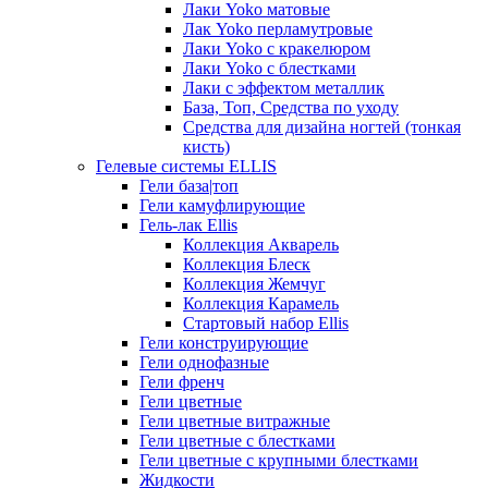
Лаки Yoko матовые
Лак Yoko перламутровые
Лаки Yoko с кракелюром
Лаки Yoko с блестками
Лаки с эффектом металлик
База, Топ, Средства по уходу
Средства для дизайна ногтей (тонкая
кисть)
Гелевые системы ELLIS
Гели база|топ
Гели камуфлирующие
Гель-лак Ellis
Коллекция Акварель
Коллекция Блеск
Коллекция Жемчуг
Коллекция Карамель
Стартовый набор Ellis
Гели конструирующие
Гели однофазные
Гели френч
Гели цветные
Гели цветные витражные
Гели цветные с блестками
Гели цветные с крупными блестками
Жидкости