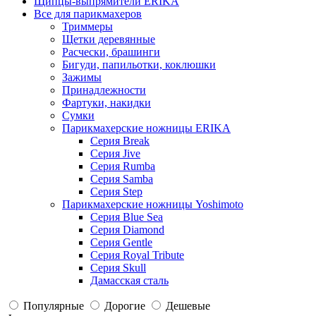
Щипцы-выпрямители ERIKA
Все для парикмахеров
Триммеры
Щетки деревянные
Расчески, брашинги
Бигуди, папильотки, коклюшки
Зажимы
Принадлежности
Фартуки, накидки
Сумки
Парикмахерские ножницы ERIKA
Серия Break
Серия Jive
Серия Rumba
Серия Samba
Серия Step
Парикмахерские ножницы Yoshimoto
Серия Blue Sea
Серия Diamond
Серия Gentle
Серия Royal Tribute
Серия Skull
Дамасская сталь
Популярные
Дорогие
Дешевые