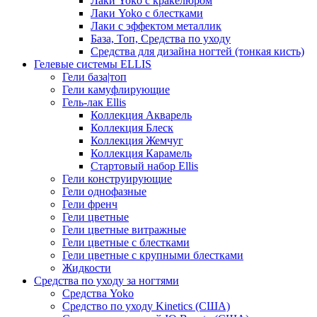
Лаки Yoko с кракелюром
Лаки Yoko с блестками
Лаки с эффектом металлик
База, Топ, Средства по уходу
Средства для дизайна ногтей (тонкая кисть)
Гелевые системы ELLIS
Гели база|топ
Гели камуфлирующие
Гель-лак Ellis
Коллекция Акварель
Коллекция Блеск
Коллекция Жемчуг
Коллекция Карамель
Стартовый набор Ellis
Гели конструирующие
Гели однофазные
Гели френч
Гели цветные
Гели цветные витражные
Гели цветные с блестками
Гели цветные с крупными блестками
Жидкости
Средства по уходу за ногтями
Средства Yoko
Средство по уходу Kinetics (США)