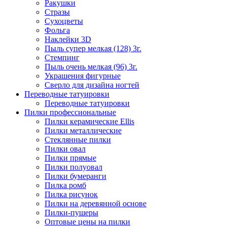
Ракушки
Стразы
Сухоцветы
Фольга
Наклейки 3D
Пыль супер мелкая (128) 3г.
Стемпинг
Пыль очень мелкая (96) 3г.
Украшения фигурные
Сверло для дизайна ногтей
Переводные татуировки
Переводные татуировки
Пилки профессиональные
Пилки керамические Ellis
Пилки металлические
Стеклянные пилки
Пилки овал
Пилки прямые
Пилки полуовал
Пилки бумеранги
Пилка ромб
Пилка рисунок
Пилки на деревянной основе
Пилки-пушеры
Оптовые цены на пилки