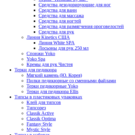
Средства дезодорирующие для ног
Средства для ванн
Средства для массажа
Средства для ногтей
Средства для размягчения ороговелостей
Средства для рук
Линия Kinetics США
Линия White SPA
Лосьоны для рук 250 мл
Спонжи Yoko
Yoko Spa
Кремы для рук Чистея
Терки для педикюра
Мягкий камень (Ю. Корея)
Пилки педикюрные со сменными файлами
Терки педикюрные Yoko
Терки для педикюра Ellis
Типсы в пластиковых упаковках
Клей для типсов
Типсорез
Classik Active
Classik Optima
Fantasy Style
Mystic Style
Типсы в наборах