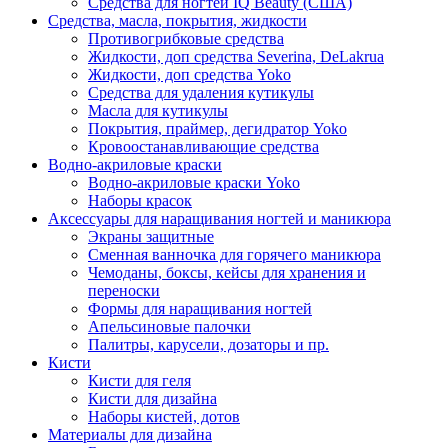
Средства для ногтей IQ Beauty (США)
Средства, масла, покрытия, жидкости
Противогрибковые средства
Жидкости, доп средства Severina, DeLakrua
Жидкости, доп средства Yoko
Средства для удаления кутикулы
Масла для кутикулы
Покрытия, праймер, дегидратор Yoko
Кровоостанавливающие средства
Водно-акриловые краски
Водно-акриловые краски Yoko
Наборы красок
Аксессуары для наращивания ногтей и маникюра
Экраны защитные
Сменная ванночка для горячего маникюра
Чемоданы, боксы, кейсы для хранения и
переноски
Формы для наращивания ногтей
Апельсиновые палочки
Палитры, карусели, дозаторы и пр.
Кисти
Кисти для геля
Кисти для дизайна
Наборы кистей, дотов
Материалы для дизайна