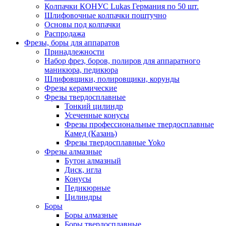
Колпачки КОНУС Lukas Германия по 50 шт.
Шлифовочные колпачки поштучно
Основы под колпачки
Распродажа
Фрезы, боры для аппаратов
Принадлежности
Набор фрез, боров, полиров для аппаратного
маникюра, педикюра
Шлифовщики, полировщики, корунды
Фрезы керамические
Фрезы твердосплавные
Тонкий цилиндр
Усеченные конусы
Фрезы профессиональные твердосплавные
Камед (Казань)
Фрезы твердосплавные Yoko
Фрезы алмазные
Бутон алмазный
Диск, игла
Конусы
Педикюрные
Цилиндры
Боры
Боры алмазные
Боры твердосплавные