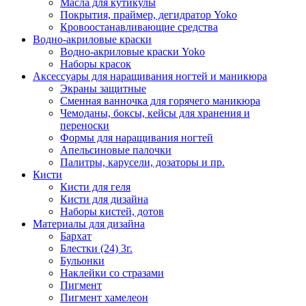
Масла для кутикулы
Покрытия, праймер, дегидратор Yoko
Кровоостанавливающие средства
Водно-акриловые краски
Водно-акриловые краски Yoko
Наборы красок
Аксессуары для наращивания ногтей и маникюра
Экраны защитные
Сменная ванночка для горячего маникюра
Чемоданы, боксы, кейсы для хранения и
переноски
Формы для наращивания ногтей
Апельсиновые палочки
Палитры, карусели, дозаторы и пр.
Кисти
Кисти для геля
Кисти для дизайна
Наборы кистей, дотов
Материалы для дизайна
Бархат
Блестки (24) 3г.
Бульонки
Наклейки со стразами
Пигмент
Пигмент хамелеон