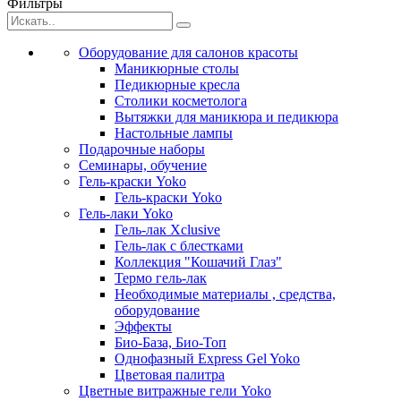
Фильтры
Оборудование для салонов красоты
Маникюрные столы
Педикюрные кресла
Столики косметолога
Вытяжки для маникюра и педикюра
Настольные лампы
Подарочные наборы
Семинары, обучение
Гель-краски Yoko
Гель-краски Yoko
Гель-лаки Yoko
Гель-лак Xclusive
Гель-лак с блестками
Коллекция "Кошачий Глаз"
Термо гель-лак
Необходимые материалы , средства,
оборудование
Эффекты
Био-База, Био-Топ
Однофазный Express Gel Yoko
Цветовая палитра
Цветные витражные гели Yoko