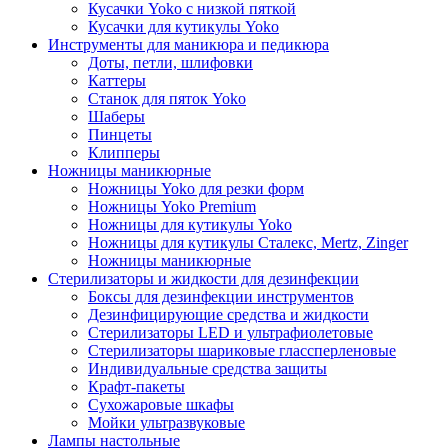
Кусачки Yoko с низкой пяткой
Кусачки для кутикулы Yoko
Инструменты для маникюра и педикюра
Доты, петли, шлифовки
Каттеры
Станок для пяток Yoko
Шаберы
Пинцеты
Клипперы
Ножницы маникюрные
Ножницы Yoko для резки форм
Ножницы Yoko Premium
Ножницы для кутикулы Yoko
Ножницы для кутикулы Сталекс, Mertz, Zinger
Ножницы маникюрные
Стерилизаторы и жидкости для дезинфекции
Боксы для дезинфекции инструментов
Дезинфицирующие средства и жидкости
Стерилизаторы LED и ультрафиолетовые
Стерилизаторы шариковые глассперленовые
Индивидуальные средства защиты
Крафт-пакеты
Сухожаровые шкафы
Мойки ультразвуковые
Лампы настольные