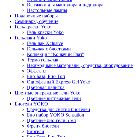
Вытяжки для маникюра и педикюра
Настольные лампы
Подарочные наборы
Семинары, обучение
Гель-краски Yoko
Гель-краски Yoko
Гель-лаки Yoko
Гель-лак Xclusive
Гель-лак с блестками
Коллекция "Кошачий Глаз"
Термо гель-лак
Необходимые материалы , средства, оборудование
Эффекты
Био-База, Био-Топ
Однофазный Express Gel Yoko
Цветовая палитра
Цветные витражные гели Yoko
Цветные витражные гели
Биогели YOKO
Средства для снятия биогелей
Био набор YOKO Sensation
Цветные био-гели 5 мл
Френч биогели
Биогели
Био-База, Био-Топ