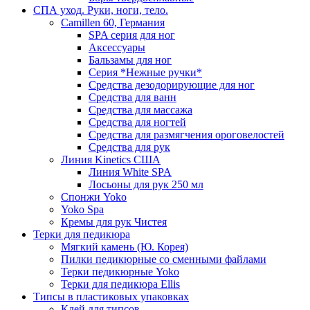
СПА уход. Руки, ноги, тело.
Camillen 60, Германия
SPA серия для ног
Аксессуары
Бальзамы для ног
Серия *Нежные ручки*
Средства дезодорирующие для ног
Средства для ванн
Средства для массажа
Средства для ногтей
Средства для размягчения ороговелостей
Средства для рук
Линия Kinetics США
Линия White SPA
Лосьоны для рук 250 мл
Спонжи Yoko
Yoko Spa
Кремы для рук Чистея
Терки для педикюра
Мягкий камень (Ю. Корея)
Пилки педикюрные со сменными файлами
Терки педикюрные Yoko
Терки для педикюра Ellis
Типсы в пластиковых упаковках
Клей для типсов