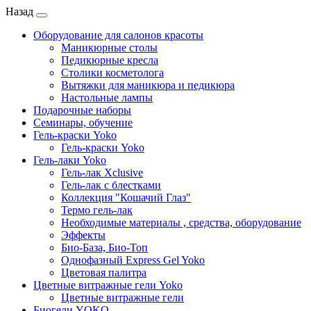
Назад
Оборудование для салонов красоты
Маникюрные столы
Педикюрные кресла
Столики косметолога
Вытяжки для маникюра и педикюра
Настольные лампы
Подарочные наборы
Семинары, обучение
Гель-краски Yoko
Гель-краски Yoko
Гель-лаки Yoko
Гель-лак Xclusive
Гель-лак с блестками
Коллекция "Кошачий Глаз"
Термо гель-лак
Необходимые материалы , средства, оборудование
Эффекты
Био-База, Био-Топ
Однофазный Express Gel Yoko
Цветовая палитра
Цветные витражные гели Yoko
Цветные витражные гели
Биогели YOKO