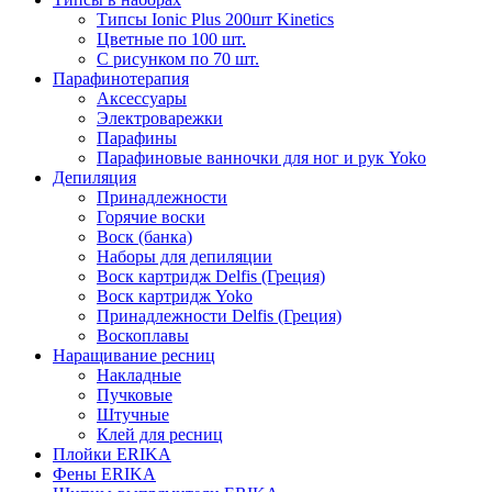
Типсы Ionic Plus 200шт Kinetics
Цветные по 100 шт.
С рисунком по 70 шт.
Парафинотерапия
Аксессуары
Электроварежки
Парафины
Парафиновые ванночки для ног и рук Yoko
Депиляция
Принадлежности
Горячие воски
Воск (банка)
Наборы для депиляции
Воск картридж Delfis (Греция)
Воск картридж Yoko
Принадлежности Delfis (Греция)
Воскоплавы
Наращивание ресниц
Накладные
Пучковые
Штучные
Клей для ресниц
Плойки ERIKA
Фены ERIKA