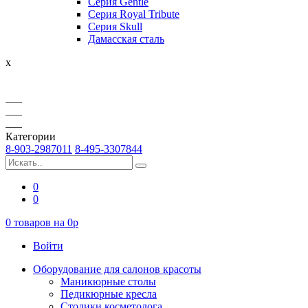
Серия Gentle
Серия Royal Tribute
Серия Skull
Дамасская сталь
x
Категории
8-903-2987011
8-495-3307844
0
0
0
товаров на
0
p
Войти
Оборудование для салонов красоты
Маникюрные столы
Педикюрные кресла
Столики косметолога