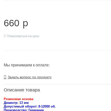
Биогели YOKO
Гели YOKO
p
660
Лаки для ногтей
Гелевые системы ELLIS
Пожаловаться на цену
Средства по уходу за ногтями
Средства, масла, покрытия, жидкости
Водно-акриловые краски
Мы принимаем к оплате:
Аксессуары для наращивания ногтей и маникюра
Задать вопрос по продукту
Кисти
Описание товара
Материалы для дизайна
Резиновая основа
Переводные татуировки
Диаметр: 13 мм
Допустимый оборот: 8-12000 об.
Пилки профессиональные
Производство: Германия