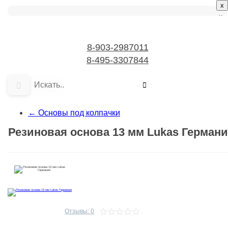
x
x
8-903-2987011
8-495-3307844
←
Основы под колпачки
Оборудование для салонов красоты
Резиновая основа 13 мм Lukas Герман
Подарочные наборы
Семинары, обучение
Гель-краски Yoko
Гель-лаки Yoko
Отзывы: 0
Цветные витражные гели Yoko