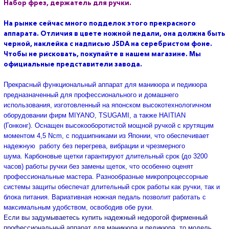
Набор фрез, держатель для ручки.
На рынке сейчас много подделок этого прекрасного
аппарата. Отличия в цвете ножной педали, она должна быть
черной, наклейка с надписью JSDA на серебристом фоне.
Чтобы не рисковать, покупайте в нашем магазине. Мы
официальные представители завода.
Прекрасный функциональный аппарат для маникюра и педикюра
предназначенный для профессионального и домашнего
использования, изготовленный на японском высокотехнологичном
оборудовании фирм MIYANO, TSUGAMI, а также HAITIAN
(Гонконг). Оснащен высокооборотистой мощной ручкой с крутящим
моментом 4,5 Ncm, с подшипниками из Японии, что обеспечивает
надежную работу без перегрева, вибрации и чрезмерного
шума. Карбоновые щетки гарантируют длительный срок (до 3200
часов) работы ручки без замены щеток, что особенно оценят
профессиональные мастера. Разнообразные микропроцессорные
системы защиты обеспечат длительный срок работы как ручки, так и
блока питания. Вариативная ножная педаль позволит работать с
максимальным удобством, освободив обе руки.
Если вы задумываетесь купить надежный недорогой фирменный
профессиональный аппарат для маникюра и педикюра, то модель