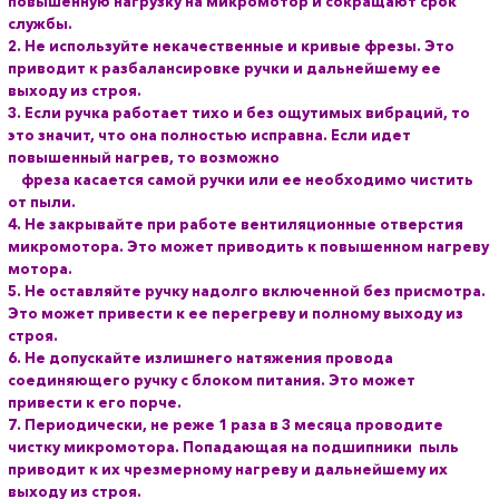
повышенную нагрузку на микромотор и сокращают срок
службы.
2. Не используйте некачественные и кривые фрезы. Это
приводит к разбалансировке ручки и дальнейшему ее
выходу из строя.
3. Если ручка работает тихо и без ощутимых вибраций, то
это значит, что она полностью исправна. Если идет
повышенный нагрев, то возможно
фреза касается самой ручки или ее необходимо чистить
от пыли.
4. Не закрывайте при работе вентиляционные отверстия
микромотора. Это может приводить к повышенном нагреву
мотора.
5. Не оставляйте ручку надолго включенной без присмотра.
Это может привести к ее перегреву и полному выходу из
строя.
6. Не допускайте излишнего натяжения провода
соединяющего ручку с блоком питания. Это может
привести к его порче.
7. Периодически, не реже 1 раза в 3 месяца проводите
чистку микромотора. Попадающая на подшипники пыль
приводит к их чрезмерному нагреву и дальнейшему их
выходу из строя.