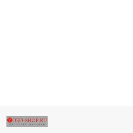
660
В корзину
p
Колпачки для шлифовки ЕВРО Y SJ-170 (100 грит) 100 шт.
450
В корзину
p